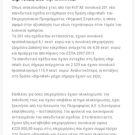
Όπως ανακοίνωθηκε χτες απο την ΚτΠ ΑΕ συνολικά 201 νέα
επενδυτικά σχέδια εντάχθηκαν στη δράση «digi-retail» του
Επιχειρησιακού Προγράμματος «Ψηφιακή Σύγκλιση», η οποία
αφορά στην αξιοποίηση των νέων τεχνολογιών στον τομέα του
λιανικού εμπορίου.
Τα 201 νέα σχέδια που εντάσσονται, έχουν συνολικό
προϋπολογισμό 8,1 εκατ. ευρώ και η συνολική επιχορήγηση
(Δημόσια Δαπάνη) που εγκρίθηκε ανέρχεται σε 4,36 εκατ. ευρώ
και προέρχεται από πόρους του ΕΣΠΑ 2007-2013.
Τα επενδυτικά σχέδια που έχουν ενταχθεί στη δράση «digi-
retail» έως σήμερα ανέρχονται σε 2.529 και έχουν συνολικό
προϋπολογισμό 115,9 εκατ. ευρώ. Αναλυτικότερα, οι εντάξεις
στη δράση «digi-retail» μέχρι σήμερα έχουν ως εξής:
Επιπλέον, για όσες επιχειρήσεις έχουν ολοκληρώσει την
επένδυσή τους και έχουν υποβάλει αίτημα ολοκλήρωσης, έχει
ξεκινήσει από την Κοινωνία της Πληροφορίας Α.Ε. η διενέργεια
επαλήθευσης – πιστοποίησης του φυσικού και οικονομικού
αντικειμένου του επενδυτικού σχεδίου. Στο πλαίσιο αυτό,
έχουν ήδη καταβληθεί επιχορηγήσεις συνολικού ύψους
€220.000,00 ευρώ στις επιχειρήσεις που έχουν συμμετάσχει
στη δράση «digi-retail» και έχουν μέχρι σήμερα ολοκληρώσει