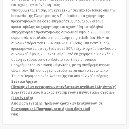
επιτυχώς την επένδυσή τους.
Υπενθυμίζεται επίσης ότι έχει ξεκινήσει από τον Ιούλιο από την
Κοινωνία της Πληροφορίας Α.Ε. η διαδικασία χορήγησης
προκαταβολών σε όσες επιχειρήσεις υποβάλουν αίτημα
προκαταβολής επιχορήγησης και έχουν ήδη καταβληθεί
επιχορηγήσεις προκαταβολής συνολικού ύψους €833.000,00
ευρώ ενώ, στο πλαίσιο της δράσης «digi-retail» διατίθενται
συνολικά πόροι του ΕΣΠΑ 2007-2013 ύψους 100 εκατ. ευρώ,
προκειμένου να ενισχυθούν κατά 50% τεχνολογικές επενδύσεις
συνολικού ύψους 200 εκατ. ευρώ από επιχειρήσεις λιανικής. Η
δράση εντάσσεται στο πλαίσιο του Επιχειρησιακού
Προγράμματος «Ψηφιακή Σύγκλιση», με τη συνδρομή πόρων
όλων των ΠΕΠ και συγχρηματοδοτείται από το Ευρωπαϊκό
Ταμείο Περιφερειακής Ανάπτυξης και από εθνικούς πόρους.
Σχετικά Αρχεία
Πίνακας νέων ενταγμένων επενδυτικών σχεδίων (14η ένταξη)
Συγκεντρωτικός πίνακας ενταγμένων επενδυτικών σχεδίων
(14η ένταξη)
Απόφαση ένταξης Πράξεων Κρατικών Ενισχύσεων σε
Επιχειρησιακά Προγράμματα/ Δράση digi-retail
(
via
)