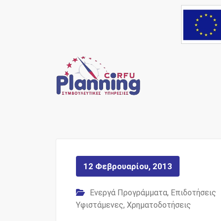
Skip
to
content
Ένας Σύμβουλος, δί
Corfu Pl
12 Φεβρουαρίου, 2013
Ενεργά Προγράμματα
,
Επιδοτήσεις
Υφιστάμενες
,
Χρηματοδοτήσεις