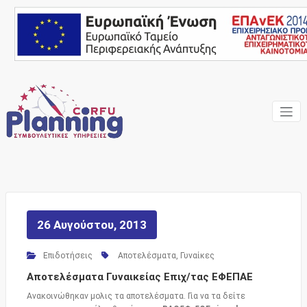
Skip
to
content
Ένας Σύμβουλος, δίπλα
Corfu
σας… ΕΣΠΑ Κέρκυρα,
Σύμβουλοι Επιχειρήσεων,
Planning
Επιδοτήσεις
Consulting
Services
26 Αυγούστου, 2013
Επιδοτήσεις
Αποτελέσματα
,
Γυναίκες
Αποτελέσματα Γυναικείας Επιχ/τας ΕΦΕΠΑΕ
Ανακοινώθηκαν μολις τα αποτελέσματα. Για να τα δείτε