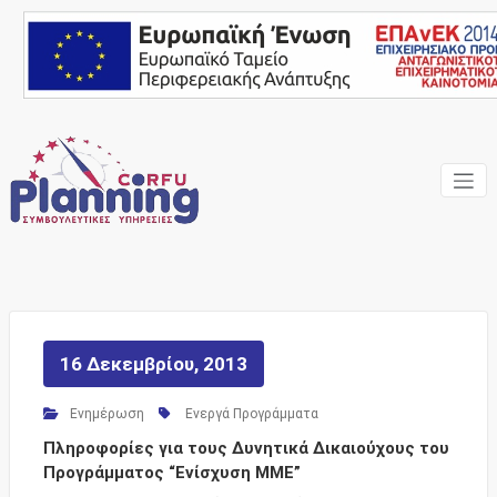
Skip
to
content
Ένας Σύμβουλος, δίπλα
Corfu
σας… ΕΣΠΑ Κέρκυρα,
Σύμβουλοι Επιχειρήσεων,
Planning
Επιδοτήσεις
Consulting
Services
16 Δεκεμβρίου, 2013
Ενημέρωση
Ενεργά Προγράμματα
Πληροφορίες για τους Δυνητικά Δικαιούχους του
Προγράμματος “Ενίσχυση ΜΜΕ”