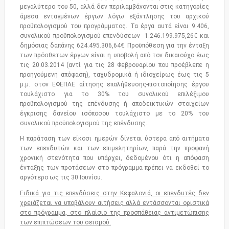
μεγαλύτερο του 50, αλλά δεν περιλαμβάνονται στις κατηγορίες
άμεσα ενταγμένων έργων λόγω εξάντλησης του αρχικού
προϋπολογισμού του προγράμματος. Τα έργα αυτά είναι 9.406,
συνολικού προϋπολογισμού επενδύσεων 1.246.199.975,26€ και
δημόσιας δαπάνης 624.495.306,64€. Προϋπόθεση για την ένταξη
των πρόσθετων έργων είναι η υποβολή από τον δικαιούχο έως
τις 20.03.2014 (αντί για τις 28 Φεβρουαρίου που προέβλεπε η
προηγούμενη απόφαση), ταχυδρομικά ή ιδιοχείρως έως τις 5
μ.μ. στον ΕΦΕΠΑΕ αίτησης επαλήθευσης-πιστοποίησης έργου
τουλάχιστο για το 30% του συνολικού επιλέξιμου
προϋπολογισμού της επένδυσης ή αποδεικτικών στοιχείων
έγκρισης δανείου ισόποσου τουλάχιστο με το 20% του
συνολικού προϋπολογισμού της επένδυσης.
Η παράταση των είκοσι ημερών δίνεται ύστερα από αιτήματα
των επενδυτών και των επιμελητηρίων, παρά την προφανή
χρονική στενότητα που υπάρχει, δεδομένου ότι η απόφαση
ένταξης των προτάσεων στο πρόγραμμα πρέπει να εκδοθεί το
αργότερο ως τις 30 Ιουνίου.
Ειδικά για τις επενδύσεις στην Κεφαλονιά, οι επενδυτές δεν
χρειάζεται να υποβάλουν αιτήσεις αλλά εντάσσονται οριστικά
στο πρόγραμμα, στο πλαίσιο της προσπάθειας αντιμετώπισης
των επιπτώσεων του σεισμού.