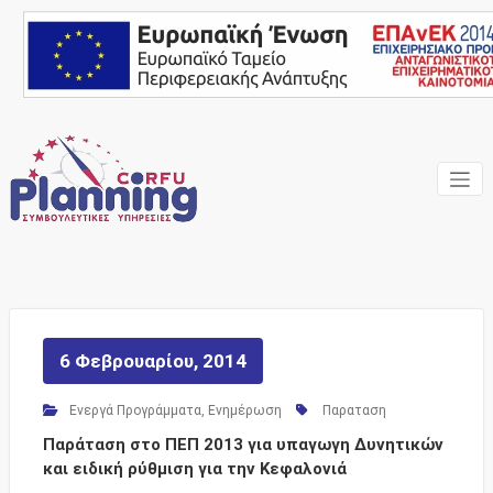
Skip
to
content
Ένας Σύμβουλος, δίπλα
Corfu
σας… ΕΣΠΑ Κέρκυρα,
Σύμβουλοι Επιχειρήσεων,
Planning
Επιδοτήσεις
Consulting
Services
6 Φεβρουαρίου, 2014
Ενεργά Προγράμματα
,
Ενημέρωση
Παραταση
Παράταση στο ΠΕΠ 2013 για υπαγωγη Δυνητικών
και ειδική ρύθμιση για την Κεφαλονιά