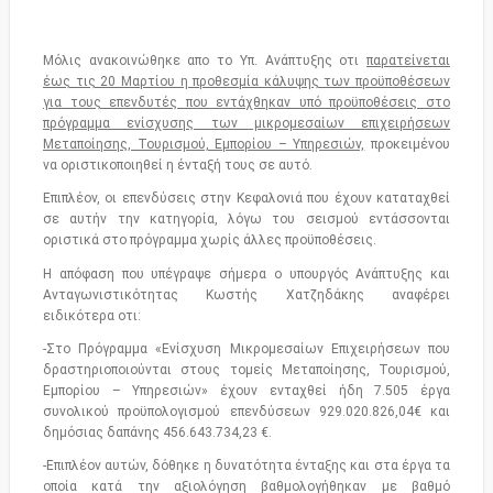
Μόλις ανακοινώθηκε απο το Υπ. Ανάπτυξης οτι
παρατείνεται
έως τις 20 Μαρτίου η προθεσμία κάλυψης των προϋποθέσεων
για τους επενδυτές που εντάχθηκαν υπό προϋποθέσεις στο
πρόγραμμα ενίσχυσης των μικρομεσαίων επιχειρήσεων
Μεταποίησης, Τουρισμού, Εμπορίου – Υπηρεσιών,
προκειμένου
να οριστικοποιηθεί η ένταξή τους σε αυτό.
Επιπλέον, οι επενδύσεις στην Κεφαλονιά που έχουν καταταχθεί
σε αυτήν την κατηγορία, λόγω του σεισμού εντάσσονται
οριστικά στο πρόγραμμα χωρίς άλλες προϋποθέσεις.
Η απόφαση που υπέγραψε σήμερα ο υπουργός Ανάπτυξης και
Ανταγωνιστικότητας Κωστής Χατζηδάκης αναφέρει
ειδικότερα οτι:
-Στο Πρόγραμμα «Ενίσχυση Μικρομεσαίων Επιχειρήσεων που
δραστηριοποιούνται στους τομείς Μεταποίησης, Τουρισμού,
Εμπορίου – Υπηρεσιών» έχουν ενταχθεί ήδη 7.505 έργα
συνολικού προϋπολογισμού επενδύσεων 929.020.826,04€ και
δημόσιας δαπάνης 456.643.734,23 €.
-Επιπλέον αυτών, δόθηκε η δυνατότητα ένταξης και στα έργα τα
οποία κατά την αξιολόγηση βαθμολογήθηκαν με βαθμό