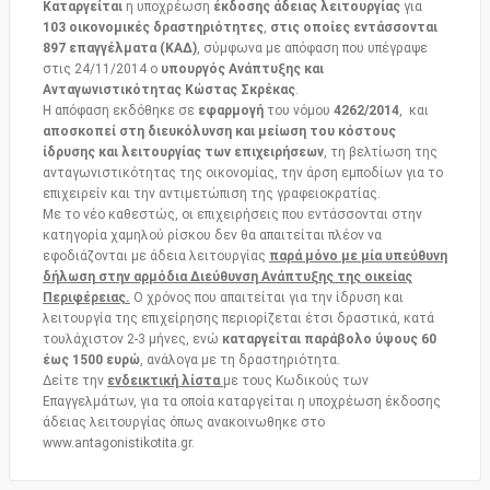
Καταργείται
η υποχρέωση
έκδοσης άδειας λειτουργίας
για
103 οικονομικές δραστηριότητες
,
στις οποίες εντάσσονται
897 επαγγέλματα (ΚΑΔ)
, σύμφωνα με απόφαση που υπέγραψε
στις 24/11/2014 ο
υπουργός Ανάπτυξης και
Ανταγωνιστικότητας Κώστας Σκρέκας
.
Η απόφαση εκδόθηκε σε
εφαρμογή
του νόμου
4262/2014
, και
αποσκοπεί στη διευκόλυνση και μείωση του κόστους
ίδρυσης και λειτουργίας των επιχειρήσεων
, τη βελτίωση της
ανταγωνιστικότητας της οικονομίας, την άρση εμποδίων για το
επιχειρείν και την αντιμετώπιση της γραφειοκρατίας.
Με το νέο καθεστώς, οι επιχειρήσεις που εντάσσονται στην
κατηγορία χαμηλού ρίσκου δεν θα απαιτείται πλέον να
εφοδιάζονται με άδεια λειτουργίας
παρά μόνο με μία υπεύθυνη
δήλωση στην αρμόδια Διεύθυνση Ανάπτυξης της οικείας
Περιφέρειας.
Ο χρόνος που απαιτείται για την ίδρυση και
λειτουργία της επιχείρησης περιορίζεται έτσι δραστικά, κατά
τουλάχιστον 2-3 μήνες, ενώ
καταργείται παράβολο ύψους 60
έως 1500 ευρώ
, ανάλογα με τη δραστηριότητα.
Δείτε την
ενδεικτική λίστα
με τους Κωδικούς των
Επαγγελμάτων, για τα οποία καταργείται η υποχρέωση έκδοσης
άδειας λειτουργίας όπως ανακοινωθηκε στο
www.antagonistikotita.gr.