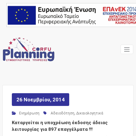
Skip
to
content
Ένας Σύμβουλος, δίπλα
Corfu
σας… ΕΣΠΑ Κέρκυρα,
Σύμβουλοι Επιχειρήσεων,
Planning
Επιδοτήσεις
Consulting
Services
26 Νοεμβρίου, 2014
Ενημέρωση
Αδειοδότηση
,
Δικαιολογητικά
Καταργείται η υποχρέωση έκδοσης άδειας
λειτουργίας για 897 επαγγέλματα !!!