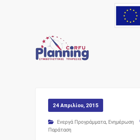
Skip
to
content
Ένας Σύμβουλος, δί
Corfu Pl
24 Απριλίου, 2015
Ενεργά Προγράμματα
,
Ενημέρωση
Παράταση