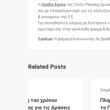
Η
Ομάδα Έργου
της Corfu Planning βρισ
και με επαγγελματισμό για τις εξελίξ
& ευκαιριών της Ε.Ε.
Για οποιαδήποτε απορία μη διστάσετε 
ερώτημα σας στην ακόλουθη φορμα & θα
Σφάλμα:
Η φόρμα επικοινωνίας δε βρέθ
Related Posts
Ενημέρωση
,
Επιδοτήσεις
ρόνου
Πληροφοριακό Γράφημα
τις Δράσεις
το Πρόγραμμα