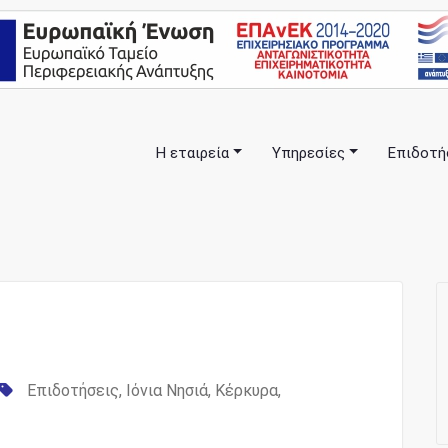
Η εταιρεία
Υπηρεσίες
Επιδοτή
πλα σας… ΕΣΠΑ Κέρκυρα, Σύμβουλοι Επιχειρήσεων, Επιδοτήσ
anning Consulting Services
Επιδοτήσεις
,
Ιόνια Νησιά
,
Κέρκυρα
,