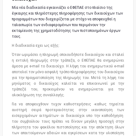
Μία νέα διαδικασία εγκαινιάζει ο ΕΦΕΠΑΕ στο πλαίσιο της
έγκαιρης και πληρέστερης πληροφόρησης των δικαιούχων των
προγραμμάτων που διαχειρίζεται με στόχο να αποφευχθεί η
ταλαιπωρία των ενδιαφερομένων που περιμένουν την
εκταμίευση της χρηματοδότησης των πιστοποιημένων έργων
τους.
Η διαδικασία εχει ως εξής:
Όταν ωριμάσει η πληρωμή οποιουδήποτε δικαιούχου και σταλεί
η εντολή πληρωμής στην τράπεζα, ο ΕΦΕΠΑΕ θα ενημερώνει
άμεσα με e-mail το δικαιούχο. Η λήψη του ενημερωτικού e-mail
αποτελεί τον μόνο ασφαλή τρόπο πληροφόρησης του δικαιούχου
για την πραγματοποίηση της πληρωμής του. Μετά τη λήψη του
μηνύματος ο δικαιούχος καλείται να επικοινωνεί με την
τράπεζά του, προκειμένου να ενημερώνεται για την
ολοκλήρωση της συναλλαγής.
Για να αποφευχθουν τυχον καθυστερήσεις -καθως τηρείται
αυστηρή σειρά προτεραιότητας στην ικανοποίηση των
εισερχομένων αιτημάτων- οι δικαιούχοι υπο την καθοδήγηση
του συμβούλου τους πρέπει να δίνουν μεγάλη προσοχή στην
πλήροτητα του φακέλου πιστοποίησης και την απόκτηση όλων
των απαιτούμενων αδειών και εγκρίσεων κατα την υλοποίηση