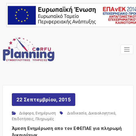
Skip
to
content
Ένας Σύμβουλος, δίπλα
Corfu
σας… ΕΣΠΑ Κέρκυρα,
Σύμβουλοι Επιχειρήσεων,
Planning
Επιδοτήσεις
Consulting
Services
22 Σεπτεμβρίου, 2015
Διάφορα
,
Ενημέρωση
Διαδικασία
,
Δικαιολογητικά
,
Επιδοτήσεις
,
Πληρωμές
Άμεση Ενημέρωση απο τον ΕΦΕΠΑΕ για πληρωμή
δικαιούχων