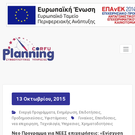
Skip
to
content
Ένας Σύμβουλος, δίπλα
Corfu
σας… ΕΣΠΑ Κέρκυρα,
Σύμβουλοι Επιχειρήσεων,
Planning
Επιδοτήσεις
Consulting
Services
13 Οκτωβρίου, 2015
Ενεργά Προγράμματα
,
Ενημέρωση
,
Επιδοτήσεις
,
Προδημοσιεύσεις
,
Υφιστάμενες
Γυναίκες
,
Επενδύσεις
,
νεα επιχειρηση
,
Τεχνολογία
,
Υπηρεσιες
,
Χρηματοδοτήσεις
Νεο Προγραμμα για ΝΕΕΣ επιχειρήσεις: «Ενίσχυση