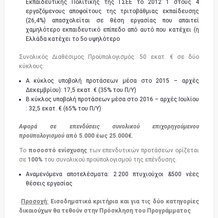
Εκπαιδευτικής Πολιτικής της ΓΣΕΕ το 2012 1 στους 4
εργαζόμενους αποφοίτους της τριτοβάθμιας εκπαίδευσης
(26,4%) απασχολείται σε θέση εργασίας που απαιτεί
χαμηλότερο εκπαιδευτικό επίπεδο από αυτό που κατέχει (η
Ελλάδα κατέχει το 5ο υψηλότερο
Συνολικός Διαθέσιμος Προϋπολογισμός: 50 εκατ. € σε δύο
κύκλους:
A κύκλος υποβολή προτάσεων μέσα στο 2015 – αρχές
Δεκεμβρίου): 17,5 εκατ. € (35% του Π/Υ)
Β κύκλος υποβολή προτάσεων μέσα στο 2016 – αρχές Ιουλίου
: 32,5 εκατ. € (65% του Π/Υ)
Αφορά σε επενδύσεις συνολικού επιχορηγούμενου
προϋπολογισμού
από 5.000 έως 25.000€.
Το
ποσοστό ενίσχυσης
των επενδυτικών προτάσεων ορίζεται
σε
100%
του συνολικού προϋπολογισμού της επένδυσης.
Αναμενόμενα αποτελέσματα: 2.200 πτυχιούχοι &500 νέες
θέσεις εργασίας
Προσοχή:
Εισοδηματικά κριτήρια και για τις δύο κατηγορίες
δικαιούχων θα τεθούν στην Πρόσκληση του Προγράμματος