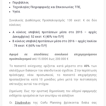
Περιβάλλον,
Τεχνολογίες Πληροφορικής και Επικοινωνίας ΤΠΕ,
Υγεία.
Συνολικός Διαθέσιμος Προϋπολογισμός: 130 εκατ. € σε δύο
κύκλους:
A κύκλος υποβολή προτάσεων μέσα στο 2015 – αρχές
Δεκεμβρίου): 52 εκατ. € (40% του Π/Υ)
Β κύκλος υποβολή προτάσεων μέσα στο 2016 – αρχές Ιουλίου
: 78 εκατ. € (60% του Π/Υ)
Αφορά σε επενδύσεις συνολικού επιχορηγούμενου
προϋπολογισμού
από 15.000€ έως 200.000 €
Το ποσοστό ενίσχυσης ορίζεται κατά μέγιστο στο
40%
των
επιλέξιμων δαπανών του επενδυτικού σχεδίου. Στην περίπτωση
πρόσληψης νέου προσωπικού, το ποσοστό επιχορήγησης
προσαυξάνεται κατά 10 μονάδες μόνο μετά την πιστοποίηση
επίτευξης αυτού του στόχου.
Σημείωση: Έως την οριστική δημοσίευση του οδηγού εφαρμογής
ενδέχεται ορισμένα εκ των ανωτέρω να αλλάξουν.
Οι
Σύμβουλοι
της Corfu Planning βρίσκονται διπλα σας