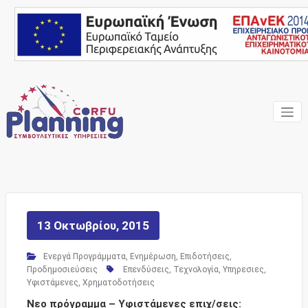
Skip
to
content
Ένας Σύμβουλος, δίπλα
Corfu
σας… ΕΣΠΑ Κέρκυρα,
Σύμβουλοι Επιχειρήσεων,
Planning
Επιδοτήσεις
Consulting
Services
13 Οκτωβρίου, 2015
Ενεργά Προγράμματα
,
Ενημέρωση
,
Επιδοτήσεις
,
Προδημοσιεύσεις
Επενδύσεις
,
Τεχνολογία
,
Υπηρεσιες
,
Υφιστάμενες
,
Χρηματοδοτήσεις
Νεο πρόγραμμα – Υφιστάμενες επιχ/σεις: