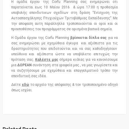
Η ομάδα έργου της Corfu Planning σας ενημερώνει οτι
παρατείνεται εως 10 Μαίου 2016 & ώρα 17:00 η προθεσμία
υποβολής επενδυτικων σχεδίων στη δράση “Ενίσχυση της
Αυτοαπασχόλησης Πτυχιούχων Τριτοβάθμιας Εκπαίδευσης”. Με
την αποφαση αυτη παραλληλλα τροποποιούνται οι οροι και οι
προυποθέσεις του προγράμματος σε ορισμένα βασικά σημεία.
Η Ομάδα έργου της Corfu Planning
βρίσκεται δίπλα σας
για να
σας ενημερώσει με εχεμύθεια έγκυρα και αξιόπιστα για τις
δραστηριότητες που επιδοτούνται και να σας καθοδηγήσουν
υπεύθυνα και αξιόπιστα ώστε να υποβάλετε επιτυχώς την
πρόταση σας.
Καλέστε μας
σήμερα κιόλας για να κανονίσουμε
μια
ΔΩΡΕΑΝ
συνάντηση στα γραφεία μας , να μας γνωρίσετε και
να συζητήσουμε με εχεμύθεια και επαγγελματικό τρόπο την
επενδυτική σας ιδέα.
Δείτε
εδώ
το αρχείο της απόφασης & τον τροποποιημένο οδηγό
όπως ισχύει.