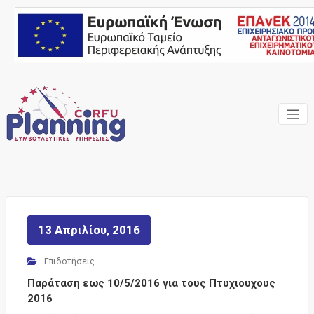
Skip
to
content
Ένας Σύμβουλος, δίπλα
Corfu
σας… ΕΣΠΑ Κέρκυρα,
Σύμβουλοι Επιχειρήσεων,
Planning
Επιδοτήσεις
Consulting
Services
13 Απριλίου, 2016
Επιδοτήσεις
Παράταση εως 10/5/2016 για τους Πτυχιουχους
2016