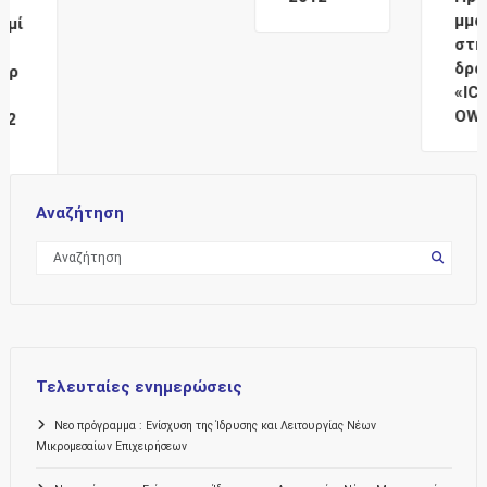
μματος
στην
δράση
«ICT4GR
OWTH»
Αναζήτηση
Τελευταίες ενημερώσεις
Νεο πρόγραμμα : Ενίσχυση της Ίδρυσης και Λειτουργίας Νέων
Μικρομεσαίων Επιχειρήσεων