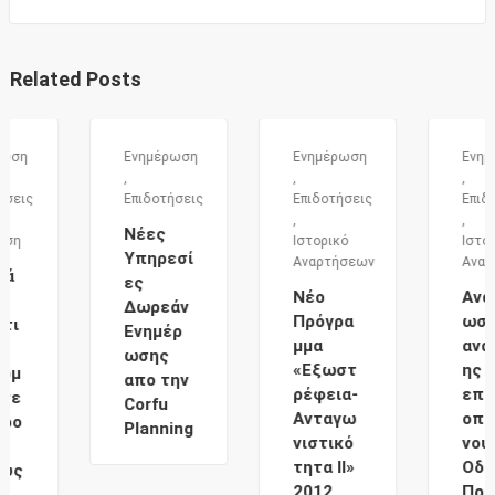
Related Posts
Ενημέρωση
Ενημέρωση
Ενημέρωσ
,
,
,
Επιδοτήσεις
Επιδοτήσεις
Επιδοτήσε
,
,
Νέες
Ιστορικό
Ιστορικό
Υπηρεσί
Αναρτήσεων
Αναρτήσε
ες
Νέο
Ανακοίν
Δωρεάν
Πρόγρα
ωση
Ενημέρ
μμα
ανάρτησ
ωσης
«Εξωστ
ης
απο την
ρέφεια-
επικαιρ
Corfu
Ανταγω
οποιημέ
Planning
νιστικό
νου
τητα ΙΙ»
Οδηγού
2012
Προγρά