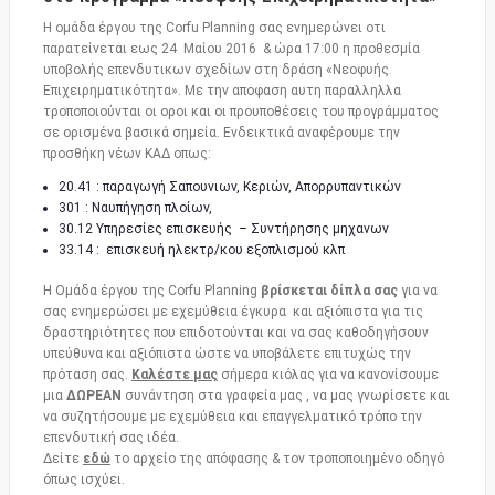
Η ομάδα έργου της Corfu Planning σας ενημερώνει οτι
παρατείνεται εως 24 Μαίου 2016 & ώρα 17:00 η προθεσμία
υποβολής επενδυτικων σχεδίων στη δράση «Νεοφυής
Επιχειρηματικότητα». Με την αποφαση αυτη παραλληλλα
τροποποιούνται οι οροι και οι προυποθέσεις του προγράμματος
σε ορισμένα βασικά σημεία. Ενδεικτικά αναφέρουμε την
προσθήκη νέων ΚΑΔ οπως:
20.41 : παραγωγή Σαπουνιων, Κεριών, Απορρυπαντικών
301 : Ναυπήγηση πλοίων,
30.12 Υπηρεσίες επισκευής – Συντήρησης μηχανων
33.14 : επισκευή ηλεκτρ/κου εξοπλισμού κλπ
Η Ομάδα έργου της Corfu Planning
βρίσκεται δίπλα σας
για να
σας ενημερώσει με εχεμύθεια έγκυρα και αξιόπιστα για τις
δραστηριότητες που επιδοτούνται και να σας καθοδηγήσουν
υπεύθυνα και αξιόπιστα ώστε να υποβάλετε επιτυχώς την
πρόταση σας.
Καλέστε μας
σήμερα κιόλας για να κανονίσουμε
μια
ΔΩΡΕΑΝ
συνάντηση στα γραφεία μας , να μας γνωρίσετε και
να συζητήσουμε με εχεμύθεια και επαγγελματικό τρόπο την
επενδυτική σας ιδέα.
Δείτε
εδώ
το αρχείο της απόφασης & τον τροποποιημένο οδηγό
όπως ισχύει.