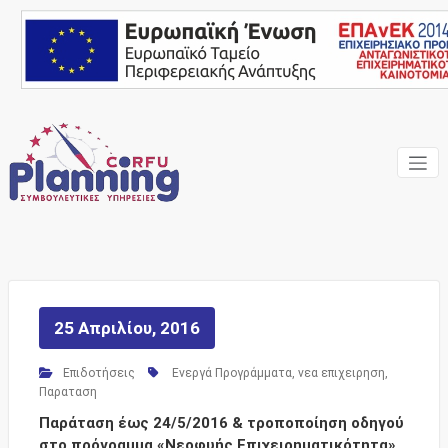
Skip
to
content
Ένας Σύμβουλος, δίπλα
Corfu
σας… ΕΣΠΑ Κέρκυρα,
Σύμβουλοι Επιχειρήσεων,
Planning
Επιδοτήσεις
Consulting
Services
25 Απριλίου, 2016
Επιδοτήσεις
Ενεργά Προγράμματα
,
νεα επιχειρηση
,
Παραταση
Παράταση έως 24/5/2016 & τροποποίηση οδηγού
στο πρόγραμμα «Νεοφυής Επιχειρηματικότητα»