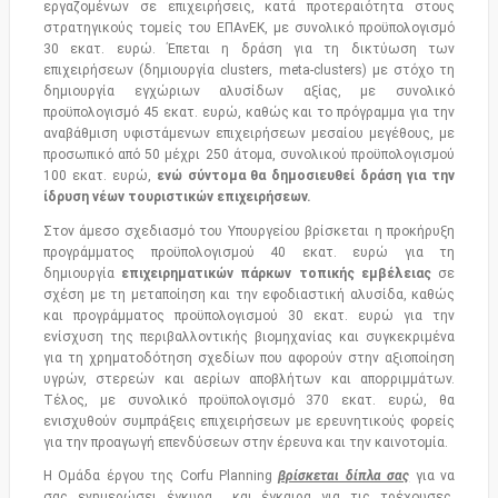
εργαζομένων σε επιχειρήσεις, κατά προτεραιότητα στους
στρατηγικούς τομείς του ΕΠΑνΕΚ, με συνολικό προϋπολογισμό
30 εκατ. ευρώ. Έπεται η δράση για τη δικτύωση των
επιχειρήσεων (δημιουργία clusters, meta-clusters) με στόχο τη
δημιουργία εγχώριων αλυσίδων αξίας, με συνολικό
προϋπολογισμό 45 εκατ. ευρώ, καθώς και το πρόγραμμα για την
αναβάθμιση υφιστάμενων επιχειρήσεων μεσαίου μεγέθους, με
προσωπικό από 50 μέχρι 250 άτομα, συνολικού προϋπολογισμού
100 εκατ. ευρώ,
ενώ σύντομα θα δημοσιευθεί δράση για την
ίδρυση νέων τουριστικών επιχειρήσεων.
Στον άμεσο σχεδιασμό του Υπουργείου βρίσκεται η προκήρυξη
προγράμματος προϋπολογισμού 40 εκατ. ευρώ για τη
δημιουργία
επιχειρηματικών πάρκων τοπικής εμβέλειας
σε
σχέση με τη μεταποίηση και την εφοδιαστική αλυσίδα, καθώς
και προγράμματος προϋπολογισμού 30 εκατ. ευρώ για την
ενίσχυση της περιβαλλοντικής βιομηχανίας και συγκεκριμένα
για τη χρηματοδότηση σχεδίων που αφορούν στην αξιοποίηση
υγρών, στερεών και αερίων αποβλήτων και απορριμμάτων.
Τέλος, με συνολικό προϋπολογισμό 370 εκατ. ευρώ, θα
ενισχυθούν συμπράξεις επιχειρήσεων με ερευνητικούς φορείς
για την προαγωγή επενδύσεων στην έρευνα και την καινοτομία.
Η Ομάδα έργου της Corfu Planning
βρίσκεται δίπλα σας
για να
σας ενημερώσει έγκυρα και έγκαιρα για τις τρέχουσες