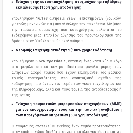
Ενίσχυση της αυτοαπασχόλησης πτυχιούχων τριτοβάθμιας
εκπαίδευσης (100% χρηματοδότηση)
Υποβλήθηκαν
16.193 αιτήσεις νέων επιστημόνων
(νομικών,
γιατρών, μηχανικών κ.ά.) από ολόκληρη την επικράτεια. Με βάση
την τεράστια συμμετοχή που καταγράφηκε, μελετάται το
ενδεχόμενο μιας επιπλέον αύξησης του προϋπολογισμού της
δράσης στον β’ κύκλο που θα ακολουθήσει.
Νεοφυής Επιχειρηματικότητα (100% χρηματοδότηση)
Υποβλήθηκαν
5.626 προτάσεις,
εντοπισμένες κατά κύριο λόγο
στα μεγάλα αστικά κέντρα. Ιδιαίτερα μεγάλο μέρος των
αιτήσεων αφορά τομείς που έχουν επισημανθεί ως βασικοί
τομείς προτεραιότητας στο αναπτυξιακό σχέδιο της
κυβέρνησης: προπάντων τον τομέα των νέων τεχνολογιών και
της πληροφορικής, αλλά και τους τομείς της αγροδιατροφής ή
της υγείας.
Ε
νίσχυση τουριστικών μικρομεσαίων επιχειρήσεων (ΜΜΕ)
για τον εκσυγχρονισμό τους και την ποιοτική αναβάθμιση
των παρεχόμενων υπηρεσιών (50% χρηματοδότηση)
Ο τουρισμός αποτελεί κι εκείνος έναν τομέα προτεραιότητας,
στον οποίο η χώρα διαθέτει συγκριτικά πλεονεκτήματα και για