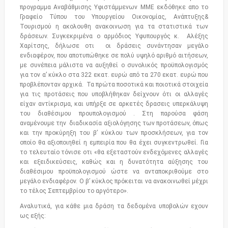
προγραμμα Αναβάθμισης Υφιστάμμενων ΜΜΕ εκδόθηκε απο το
Γραφείο Τύπου του Υπουργείου Οικονομίας, Ανάπτυξης&
Τουρισμού η ακολουθη ανακοινωση για τα στατιστικά των
δράσεων. Συγκεκριμένα ο αρμόδιος Υφυπουργός κ. Αλέξης
Χαρίτσης, δήλωσε οτι οι δράσεις συνάντησαν μεγάλο
ενδιαφέρον, που αποτυπώθηκε σε πολύ υψηλό αριθμό αιτήσεων,
με συνέπεια μάλιστα να αυξηθεί ο συνολικός προϋπολογισμός
για τον α’ κύκλο στα 322 εκατ. ευρώ από τα 270 εκατ. ευρώ που
προβλέπονταν αρχικά. Τα πρώτα ποσοτικά και ποιοτικά στοιχεία
για τις προτάσεις που υποβλήθηκαν δείχνουν ότι οι αλλαγές
είχαν αντίκρισμα, και υπήρξε σε αρκετές δρασεις υπερκάλυψη
του διαθέσιμου προυπολογισμού . Στη παρούσα φάση
αναμένουμε την διαδικασία αξιολόγησης των προτάσεων, όπως
και την προκύρηξη του β’ κύκλου των προσκλήσεων, για τον
οποίο θα αξιοποιηθεί η εμπειρία που θα έχει συγκεντρωθεί. Για
το τελευταίο τόνισε οτι «θα εξεταστούν ενδεχόμενες αλλαγές
και εξειδικεύσεις, καθώς και η δυνατότητα αύξησης του
διαθέσιμου προϋπολογισμού ώστε να ανταποκριθούμε στο
μεγάλο ενδιαφέρον. Ο β’ κύκλος πρόκειται να ανακοινωθεί μέχρι
το τέλος Σεπτεμβρίου το αργότερο».
Αναλυτικά, για κάθε μια δράση τα δεδομένα υποβολών εχουν
ως εξής: