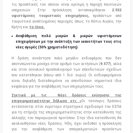
τις προοπτικές του οποίου είναι κρίσιμη η παροχή ποιοτικών
υπηρεσιών. Στην πρόσκληση ανταποκρίθηκαν
2.552
υφιστάμενες τουριστικές επιχειρήσεις,
προπάντων από
τουριστικά αναπτυγμένες περιοχές όπως το Νότιο Αιγαίο, την
Κρήτη και
το Ιόνιο.
Αναβάθμιση πολύ μικρών & μικρών υφιστάμενων
επιχειρήσεων με την ανάπτυξη των ικανοτήτων τους στις
νέες αγορές (50% χρηματοδότηση)
Η δράση συνάντησε πολύ μεγάλο ενδιαφέρον, που δεν
αποτυπώνεται μονάχα στον αριθμό των αιτήσεων (
9.577
), αλλά
και στον συνολικό προϋπολογισμό των επενδυτικών σχεδίων
που κατατέθηκαν (πάνω από 1 δισ. ευρώ). Οι ενδιαφερόμενοι
είναι δηλαδή διατεθειμένοι να επενδύσουν σημαντικά ίδια
κεφάλαια για την αναβάθμιση των επιχειρήσεών τους.
Σχετικά με τις Νέες δράσεις ενίσχυσης της
επιχειρηματικότητας δήλωσε οτι: «
Οι τέσσερις δράσεις
εντάσσονται στον ευρύτερο στρατηγικό σχεδιασμό του ΕΣΠΑ
για τη στήριξη της επιχειρηματικότητας στην κατεύθυνση της
αλλαγής του παραγωγικού προτύπου. Στην ίδια κατεύθυνση θα
ακολουθήσουν νέες δράσεις. Ήδη, έχει εκδοθεί η πρόσκληση
για την αναβάθμιση των επαγγελματικών προσόντων