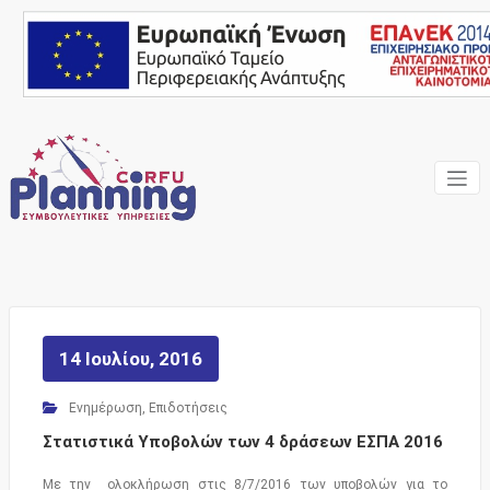
Skip
to
content
Ένας Σύμβουλος, δίπλα
Corfu
σας… ΕΣΠΑ Κέρκυρα,
Σύμβουλοι Επιχειρήσεων,
Planning
Επιδοτήσεις
Consulting
Services
14 Ιουλίου, 2016
Ενημέρωση
,
Επιδοτήσεις
Στατιστικά Υποβολών των 4 δράσεων ΕΣΠΑ 2016
Με την ολοκλήρωση στις 8/7/2016 των υποβολών για το