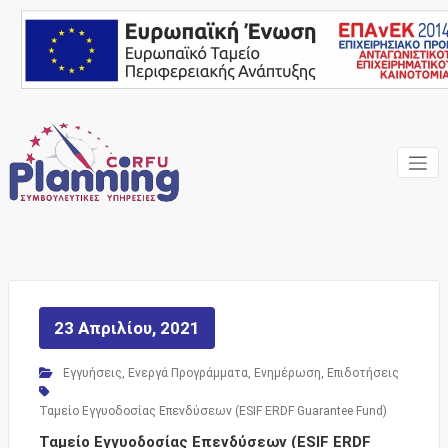
Skip
to
content
Ένας Σύμβουλος, δίπλα
Corfu
σας… ΕΣΠΑ Κέρκυρα,
Σύμβουλοι Επιχειρήσεων,
Planning
Επιδοτήσεις
Consulting
Services
23 Απριλίου, 2021
Εγγυήσεις
,
Ενεργά Προγράμματα
,
Ενημέρωση
,
Επιδοτήσεις
Ταμείο Εγγυοδοσίας Επενδύσεων (ESIF ERDF Guarantee Fund)
Ταμείο Εγγυοδοσίας Επενδύσεων (ESIF ERDF