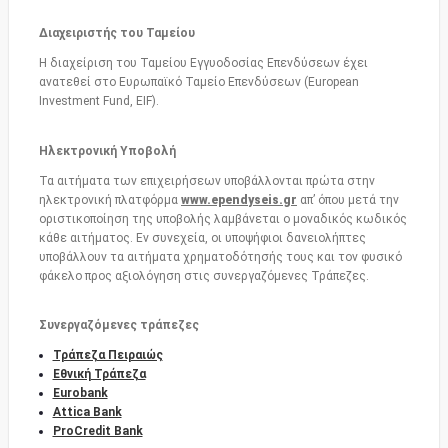
Διαχειριστής του Ταμείου
Η διαχείριση του Ταμείου Εγγυοδοσίας Επενδύσεων έχει
ανατεθεί στο Ευρωπαϊκό Ταμείο Επενδύσεων (European
Investment Fund, EIF).
Ηλεκτρονική Υποβολή
Τα αιτήματα των επιχειρήσεων υποβάλλονται πρώτα στην
ηλεκτρονική πλατφόρμα
www.ependyseis.gr
απ’ όπου μετά την
οριστικοποίηση της υποβολής λαμβάνεται ο μοναδικός κωδικός
κάθε αιτήματος. Εν συνεχεία, οι υποψήφιοι δανειολήπτες
υποβάλλουν τα αιτήματα χρηματοδότησής τους και τον φυσικό
φάκελο προς αξιολόγηση στις συνεργαζόμενες Τράπεζες.
Συνεργαζόμενες τράπεζες
Τράπεζα Πειραιώς
Εθνική Τράπεζα
Eurobank
Attica Bank
ProCredit Bank