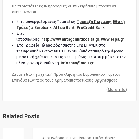
Για περισσότερες πληροφορίες οι επιχειρήσεις μπορούν να
απευθύνονται:
Στις
συνεργαζόμενες Τράπεζες
:
Τράπεζα Πειραιώς
,
Εθνική
Τράπεζα
,
Eurobank
,
Attica Bank
,
ProCredit Bank
Στις
ιστοσελίδες:
http://www.antagonistikotita.gr
,
www.espa.gr
Στο
Γραφείο Πληροφόρησης
της ΕΥΔ ΕΠΑνΕΚ στο
τηλεφωνικό κέντρο: 801 11 36 300 (Από σταθερό τηλέφωνο
με αστική χρέωση από τις 9.00 π.μ έως τις 4.30 μ.μ.) και στην
ηλεκτρονική διεύθυνση:
infoepan@mou.gr
Δείτε
εδώ
τη σχετική
Πρόσκληση
του Ευρωπαϊκού Ταμείου
Επενδύσεων προς τους Χρηματοπιστωτικούς Οργανισμούς.
(
More info
)
Related Posts
Αποτελέσματα
,
Ενημέρωση
,
Επιδοτήσεις