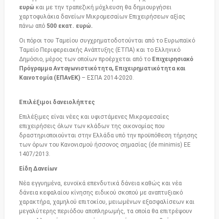
ευρώ
και με την τραπεζική μόχλευση θα δημιουργήσει
χαρτοφυλάκια δανείων Μικρομεσαίων Επιχειρήσεων αξίας
πάνω από
500 εκατ. ευρώ.
Οι πόροι του Ταμείου συγχρηματοδοτούνται από το Ευρωπαϊκό
Ταμείο Περιφερειακής Ανάπτυξης (ΕΤΠΑ) και το Ελληνικό
Δημόσιο, μέρος των οποίων προέρχεται από το
Επιχειρησιακό
Πρόγραμμα Ανταγωνιστικότητα, Επιχειρηματικότητα και
Καινοτομία (ΕΠΑνΕΚ)
– ΕΣΠΑ 2014-2020.
Eπιλέξιμοι δανειολήπτες
Επιλέξιμες είναι νέες και υφιστάμενες Mικρομεσαίες
επιχειρήσεις όλων των κλάδων της οικονομίας που
δραστηριοποιούνται στην Ελλάδα υπό την προϋπόθεση τήρησης
των όρων του Κανονισμού ήσσονος σημασίας (de minimis) EE
1407/2013.
Είδη Δανείων
Νέα εγγυημένα, ευνοϊκά επενδυτικά δάνεια καθώς και νέα
δάνεια κεφαλαίου κίνησης ειδικού σκοπού με αναπτυξιακό
χαρακτήρα, χαμηλού επιτοκίου, μειωμένων εξασφαλίσεων και
μεγαλύτερης περιόδου αποπληρωμής, τα οποία θα επιτρέψουν