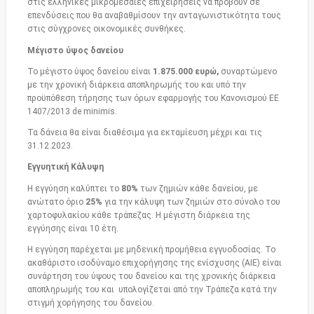
στις ελληνικές μικρομεσαίες επιχειρήσεις να προβούν σε
επενδύσεις που θα αναβαθμίσουν την ανταγωνιστικότητα τους
στις σύγχρονες οικονομικές συνθήκες.
Μέγιστο ύψος δανείου
Το μέγιστο ύψος δανείου είναι
1.875.000 ευρώ,
συναρτώμενο
με την χρονική διάρκεια αποπληρωμής του και υπό την
προϋπόθεση τήρησης των όρων εφαρμογής του Κανονισμού ΕΕ
1407/2013 de minimis.
Τα δάνεια θα είναι διαθέσιμα για εκταμίευση μέχρι και τις
31.12.2023.
Εγγυητική Κάλυψη
Η εγγύηση καλύπτει το
80%
των ζημιών κάθε δανείου, με
ανώτατο όριο
25%
για την κάλυψη των ζημιών στο σύνολο του
χαρτοφυλακίου κάθε τράπεζας. Η μέγιστη διάρκεια της
εγγύησης είναι 10 έτη.
Η εγγύηση παρέχεται με μηδενική προμήθεια εγγυοδοσίας. Το
ακαθάριστο ισοδύναμο επιχορήγησης της ενίσχυσης (ΑΙΕ) είναι
συνάρτηση του ύψους του δανείου και της χρονικής διάρκεια
αποπληρωμής του και υπολογίζεται από την Τράπεζα κατά την
στιγμή χορήγησης του δανείου.