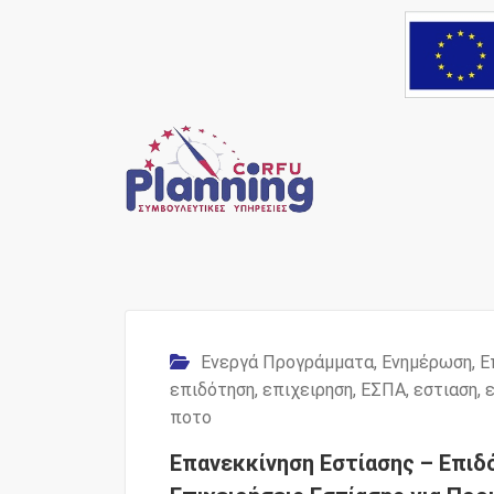
Skip
to
content
Ένας Σύμβουλος, δί
Corfu Pl
Ενεργά Προγράμματα
,
Ενημέρωση
,
Ε
επιδότηση
,
επιχειρηση
,
ΕΣΠΑ
,
εστιαση
,
ποτο
Επανεκκίνηση Εστίασης – Επιδ