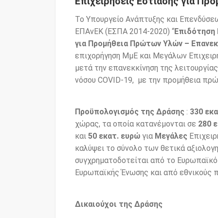
Επιχειρήσεις Εστίασης για Π
Το Υπουργείο Ανάπτυξης και Επενδύσεω
ΕΠΑνΕΚ (ΕΣΠΑ 2014-2020) “
Επιδότηση 
για Προμήθεια Πρώτων Υλών – Επανεκ
επιχορήγηση ΜμΕ και Μεγάλων Επιχειρή
μετά την επανεκκίνηση της λειτουργίας
νόσου COVID-19, με την προμήθεια πρώ
Προϋπολογισμός της Δράσης
:
330 εκα
χώρας, τα οποία κατανέμονται σε
280 
και
50 εκατ. ευρώ
για
Μεγάλες
Επιχειρή
καλύψει το σύνολο των θετικά αξιολογ
συγχρηματοδοτείται από το Ευρωπαϊκό
Ευρωπαϊκής Ένωσης και από εθνικούς π
Δικαιούχοι της Δράσης