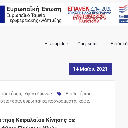
Η εταιρεία
Υπηρεσίες
Επιδοτή
πλα σας… ΕΣΠΑ Κέρκυρα, Σύμβουλοι Επιχειρήσεων, Επιδοτήσ
anning Consulting Services
14 Μαΐου, 2021
πιδοτήσεις
,
Υφιστάμενες
Επιδοτήσεις
,
εστιατορια
,
ευρωπαικα προγραμματα
,
καφε
,
ότηση Κεφαλαίου Κίνησης σε