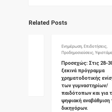
Related Posts
,
Ενημέρωση
,
Επιδοτήσεις
,
Προδημοσιεύσεις
,
Υφιστάμενες
Προσεχώς: Στις 28-30 Μαΐου
ξεκινά πρόγραμμα
χρηματοδοτικής ενίσχυσης
των γυμναστηρίων/
παιδότοπων και για την
ψηφιακή αναβάθμιση των
δικηγόρων.