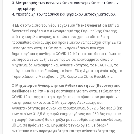
Μετριασμός των κοινωνικών και οικονομικών επιπτώσεων
της κρίσης
Υποστήριξη του πράσινου και ψηφιακού μετασχηματισμού.
Η ΕΕ στο πλαίσιο του νέου εργαλείου
“Next Generation EU”
θα
δανειστεί κεφάλαια για λογαριασμό της Ευρωπαϊκής Ένωσης
από τις κεφαλαιαγορές, έτσι ώστε να χρηματοδοτηθεί η
προσπάθεια ανάκαμψης και προκειμένου να παράσχει στην ΕΕ τα
μέσα για την αντιμετώπιση των προκλήσεων που έχει
δημιουργήσει η πανδημία COVID-19. Κάτι τέτοιο θα επιτρέψει τη
μεταφορά νέων αυξημένων πόρων σε προγράμματα όπως ο
Μηχανισμός Ανάκαμψης και Ανθεκτικότητας, το REACT-EU, το
πρόγραμμα Horizon Ευρώπη, το InvestEU η Αγροτική Ανάπτυξη, το
Ταμείο Δίκαιης Μετάβασης (βλ. Κεφάλαιο 2), το RescEU κ.α.
Ο
Μηχανισμός Ανάκαμψης και Ανθεκτικότητας (Recovery and
Resilience Facility – RRF)
συστάθηκε για την αντιμετώπιση της
COVID-19 κρίσης και τη στήριξη της μετάβασης σε μια πράσινη
και ψηφιακή οικονομία. Ο Μηχανισμός Ανάκαμψης και
Ανθεκτικότητας με συνολικό προϋπολογισμό 672,5 δις ευρώ (εκ
των οποίων 312,5 δις ευρώ επιχορηγήσεις και 360 δις ευρώ με
τη μορφή δανείων) θα στηρίξει μεταρρυθμίσεις και επενδύσεις,
ιδίως σε πράσινες και ψηφιακές τεχνολογίες, με διαρκή
αντίκτυπο στην παραγωγικότητα και την ανθεκτικότητα της