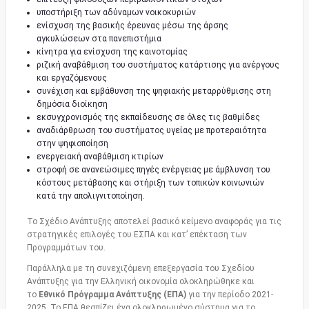
υποστήριξη των αδύναμων νοικοκυριών
ενίσχυση της βασικής έρευνας μέσω της άρσης
αγκυλώσεων στα πανεπιστήμια
κίνητρα για ενίσχυση της καινοτομίας
ριζική αναβάθμιση του συστήματος κατάρτισης για ανέργους
και εργαζόμενους
συνέχιση και εμβάθυνση της ψηφιακής μεταρρύθμισης στη
δημόσια διοίκηση
εκσυγχρονισμός της εκπαίδευσης σε όλες τις βαθμίδες
αναδιάρθρωση του συστήματος υγείας με προτεραιότητα
στην ψηφιοποίηση
ενεργειακή αναβάθμιση κτιρίων
στροφή σε ανανεώσιμες πηγές ενέργειας με άμβλυνση του
κόστους μετάβασης και στήριξη των τοπικών κοινωνιών
κατά την απολιγνιτοποίηση.
Το Σχέδιο Ανάπτυξης αποτελεί βασικό κείμενο αναφοράς για τις
στρατηγικές επιλογές του ΕΣΠΑ και κατ’ επέκταση των
Προγραμμάτων του.
Παράλληλα με τη συνεχιζόμενη επεξεργασία του Σχεδίου
Ανάπτυξης για την Ελληνική οικονομία ολοκληρώθηκε και
το
Εθνικό Πρόγραμμα Ανάπτυξης (ΕΠΑ)
για την περίοδο 2021-
2025. Το ΕΠΑ θεσπίζει ένα ολοκληρωμένο σύστημα για το