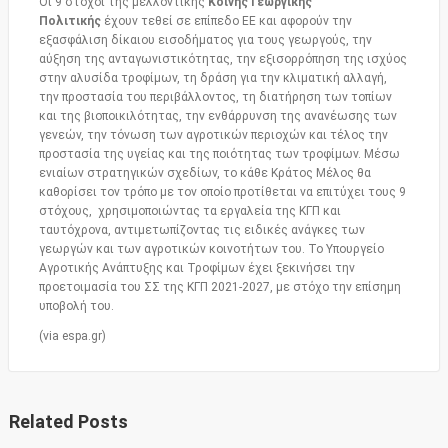
Οι 9 στόχοι της μελλοντικής
Κοινής Γεωργικής
Πολιτικής
έχουν τεθεί σε επίπεδο ΕΕ και αφορούν την
εξασφάλιση δίκαιου εισοδήματος για τους γεωργούς, την
αύξηση της ανταγωνιστικότητας, την εξισορρόπηση της ισχύος
στην αλυσίδα τροφίμων, τη δράση για την κλιματική αλλαγή,
την προστασία του περιβάλλοντος, τη διατήρηση των τοπίων
και της βιοποικιλότητας, την ενθάρρυνση της ανανέωσης των
γενεών, την τόνωση των αγροτικών περιοχών και τέλος την
προστασία της υγείας και της ποιότητας των τροφίμων. Μέσω
ενιαίων στρατηγικών σχεδίων, το κάθε Κράτος Μέλος θα
καθορίσει τον τρόπο με τον οποίο προτίθεται να επιτύχει τους 9
στόχους, χρησιμοποιώντας τα εργαλεία της ΚΓΠ και
ταυτόχρονα, αντιμετωπίζοντας τις ειδικές ανάγκες των
γεωργών και των αγροτικών κοινοτήτων του. Το Υπουργείο
Αγροτικής Ανάπτυξης και Τροφίμων έχει ξεκινήσει την
προετοιμασία του ΣΣ της ΚΓΠ 2021-2027, με στόχο την επίσημη
υποβολή του.
(via espa.gr)
Related Posts