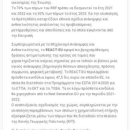
οικονομίας της Ένωσης.
Το 70% των πόρων του RRF πρέπει να δεσμευτεί τα έτη 2021
και 2022 και το 30% των πόρων το έτος 2023. Για την υλοποίηση,
τα Κράτη-Μέλη καταρτίζουν εθνικά σχέδια ανάκαμψης και
ανθεκτικότητας αναλύοντας τις προβλεπόμενες
μεταρρυθμίσεις και επενδύσεις και τα οποία εγκρίνονται από
την Επιτροπή.
Συμπληρωματικά με το Μηχανισμό Ανάκαμψης και
Ανθεκτικότητας, το
REACT-EU
αφορά πιο βραχυπρόθεσμες
δράσεις αντιμετώπισης της κρίσης σε τομείς που
χαρακτηρίζονται καίριας σημασίας για να τεθούν οι βάσεις μιας
υγιούς ανάκαμψης (δημιουργία θέσεων απασχόλησης, πράσινη
συμφωνία, ψηφιακή μετάβαση). Το REACT-EU περιλαμβάνει
πρόσθετα κονδύλια ύψους 47,5 δις ευρώ σε επίπεδο ΕΕ, τα
οποία θα διατεθούν στα Προγράμματα του ΕΣΠΑ 2014-2020 για
το ΕΤΠΑ, το ΕΚΤ και το ΤΕΒΑ. Τα εν λόγω πρόσθετα κονδύλια
θα χορηγηθούν από το Next Generation EU για την περίοδο 2021-
2022.
Ο αναπτυξιακός σχεδιασμός της χώρας, συμπληρώνεται με την
υλοποίηση παρεμβάσεων, των οποίων η χρηματοδοτική στήριξη
εξασφαλίζεται μέσω των πόρων που θα διατεθούν στο πλαίσιο
της Κοινής Γεωργικής Πολιτικής (ΚΓΠ).