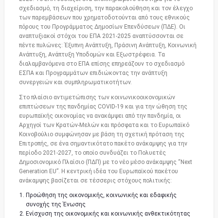
σχεδιασμό, τη διαχείριση, την παρακολούθηση και τον έλεγχο
των παρεμβάσεων που χρηματοδοτούνται από τους εθνικούς
πόρους του Προγράμματος Δημοσίων Επενδύσεων (ΠΔΕ). Οι
αναπτυξιακοί στόχοι του ΕΠΑ 2021-2025 αναπτύσσονται σε
πέντε πυλώνες: Έξυπνη Ανάπτυξη, Πράσινη Ανάπτυξη, Κοινωνική
Ανάπτυξη, Ανάπτυξη Υποδομών και Εξωστρέφεια. Τα
διαλαμβανόμενα στο ΕΠΑ επίσης επηρεάζουν το σχεδιασμό
ΕΣΠΑ και Προγραμμάτων επιδιώκοντας την ανάπτυξη
συνεργειών και συμπληρωματικοτήτων.
Στο πλαίσιο αντιμετώπισης των κοινωνικοοικονομικών
επιπτώσεων της πανδημίας COVID-19 και για την ώθηση της
ευρωπαϊκής οικονομίας να ανακάμψει από την πανδημία, οι
Αρχηγοί των Κρατών-Μελών και πρόσφατα και το Ευρωπαϊκό
Κοινοβούλιο συμφώνησαν με βάση τη σχετική πρόταση της
Επιτροπής, σε ένα σημαντικότατο πακέτο ανάκαμψης για την
περίοδο 2021-2027, το οποίο συνδυάζει το Πολυετές
Δημοσιονομικό Πλαίσιο (ΠΔΠ) με το νέο μέσο ανάκαμψης “Next
Generation EU”. Η κεντρική ιδέα του Ευρωπαϊκού πακέτου
ανάκαμψης βασίζεται σε τέσσερις στόχους πολιτικής:
Προώθηση της οικονομικής, κοινωνικής και εδαφικής
συνοχής της Ένωσης
Ενίσχυση της οικονομικής και κοινωνικής ανθεκτικότητας