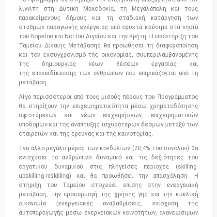
λιγνίτη στη Δυτική Μακεδονία, τη Μεγαλόπολη και τους
παρακείμενους δήμους και τη σταδιακή κατάργηση των
σταθμών παραγωγής ενέργειας από ορυκτά καύσιμα στα νησιά
του Βορείου και Νοτίου Αιγαίου και την Κρήτη. Η υποστήριξη του
Ταμείου Δίκαιης Μετάβασης θα προωθήσει τη διαφοροποίηση
και τον εκσυγχρονισμό της οικονομίας, συμπεριλαμβανομένης
της δημιουργίας νέων θέσεων εργασίας και
της επανειδίκευσης των ανθρώπων που επηρεάζονται από τη
μετάβαση.
Λίγο περισσότεροι από τους μισούς πόρους του Προγράμματος
θα στηρίξουν την επιχειρηματικότητα μέσω χρηματοδότησης
υφιστάμενων και νέων επιχειρήσεων, επιχειρηματικών
υποδομών και της ανάπτυξης ισχυρότερων δεσμών μεταξύ των
εταιρειών και της έρευνας και της καινοτομίας.
Ένα άλλο μεγάλο μέρος των κονδυλίων (20,4% του συνόλου) θα
ενισχύσει το ανθρώπινο δυναμικό και τις δεξιότητες του
εργατικού δυναμικού στις πληγείσες περιοχές (skilling-
upskilling-reskilling) και θα προωθήσει την απασχόληση. Η
στήριξη του Ταμείου στοχεύει επίσης στην ενεργειακή
μετάβαση, την προσαρμογή της χρήσης γης και την κυκλική
οικονομία (ενεργειακές αναβαθμίσεις, ενίσχυση της
αυτοπαραγωγής μέσω ενεργειακών κοινοτήτων, ανανεώσιμων