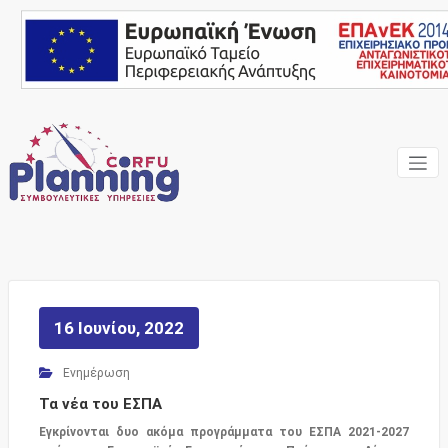
Skip
to
content
Ένας Σύμβουλος, δίπλα
Corfu
σας… ΕΣΠΑ Κέρκυρα,
Σύμβουλοι Επιχειρήσεων,
Planning
Επιδοτήσεις
Consulting
Services
16 Ιουνίου, 2022
Ενημέρωση
Τα νέα του ΕΣΠΑ
Εγκρίνονται δυο ακόμα προγράμματα του ΕΣΠΑ 2021-2027