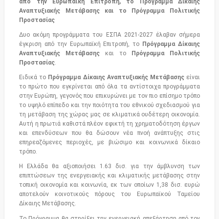
από την Ευρωπαϊκή Επιτροπή, το Πρόγραμμα Δίκαιης
Αναπτυξιακής Μετάβασης και το Πρόγραμμα Πολιτικής
Προστασίας
Δυο ακόμη προγράμματα του ΕΣΠΑ 2021-2027 έλαβαν σήμερα
έγκριση από την Ευρωπαϊκή Επιτροπή, το
Πρόγραμμα Δίκαιης
Αναπτυξιακής Μετάβασης
και το
Πρόγραμμα Πολιτικής
Προστασίας
.
Ειδικά το
Πρόγραμμα Δίκαιης Αναπτυξιακής Μετάβασης
είναι
το πρώτο που εγκρίνεται από όλα τα αντίστοιχα προγράμματα
στην Ευρώπη, γεγονός που επικυρώνει με τον πιο επίσημο τρόπο
το υψηλό επίπεδο και την ποιότητα του εθνικού σχεδιασμού για
τη μετάβαση της χώρας μας σε κλιματικά ουδέτερη οικονομία.
Αυτή η πρωτιά καθιστά πλέον εφικτή τη χρηματοδότηση έργων
και επενδύσεων που θα δώσουν νέα πνοή ανάπτυξης στις
επηρεαζόμενες περιοχές, με βιώσιμο και κοινωνικά δίκαιο
τρόπο.
Η Ελλάδα θα αξιοποιήσει 1.63 δισ. για την άμβλυνση των
επιπτώσεων της ενεργειακής και κλιματικής μετάβασης στην
τοπική οικονομία και κοινωνία, εκ των οποίων 1,38 δισ. ευρώ
αποτελούν κοινοτικούς πόρους του Ευρωπαϊκού Ταμείου
Δίκαιης Μετάβασης.
Το Πρόγραμμα θα στηρίξει την ενεργειακή απεξάρτηση από τον