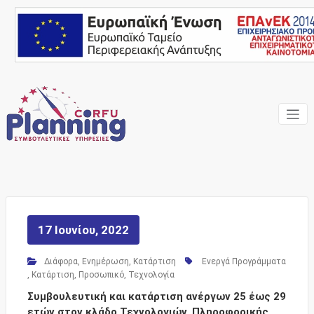
Skip
to
content
Ένας Σύμβουλος, δίπλα
Corfu
σας… ΕΣΠΑ Κέρκυρα,
Σύμβουλοι Επιχειρήσεων,
Planning
Επιδοτήσεις
Consulting
Services
17 Ιουνίου, 2022
Διάφορα
,
Ενημέρωση
,
Κατάρτιση
Ενεργά Προγράμματα
,
Κατάρτιση
,
Προσωπικό
,
Τεχνολογία
Συμβουλευτική και κατάρτιση ανέργων 25 έως 29
ετών στον κλάδο Τεχνολογιών, Πληροφορικής