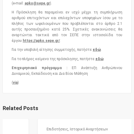
(e-mail:
apko@sepe.gr
).
Η Πρόσκληση θα παραμείνει εν ισχύ μέχρι τη συμπλήρωση
αριθμού επιτυχόντων και επιλαχόντων υποψηφίων ίσου με το
πλήθος των ωφελουμένων που προβλέπονται στο άρθρο 2.1
αυτής προσαυξημένο κατά 25%. Σχετικές ανακοινώσεις θα
αναρτώνται τακτικά από τον ΣΕΠΕ στην ιστοσελίδα του
έργου
https://apko.sepe.gr/
.
Για την υποβολή αίτησης συμμετοχής, πατήστε
εδώ
.
Για το πλήρες κείμενο της πρόσκλησης, πατήστε
εδώ
.
Επιχειρησιακό πρόγραμμα :
ΕΠ Ανάπτυξη Ανθρώπινου
Δυναμικού, Εκπαίδευση και Δια Βίου Μάθηση
(
via
)
Related Posts
Επιδοτήσεις
,
Ιστορικό Αναρτήσεων