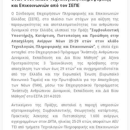
και Επικοινωνιών από τον ΣΕΠΕ
Ο Σύνδεσμος Επιχειρήσεων Πληροφορικής και Επικοινωνιών
Ελλάδας (ΣΕΠΕ), στο πλαίσιο των στόχων για αύξηση της
παραγωγικότητας και αποτελεσματικότητας του ανθρώπινου
δυναμικού στην Ελλάδα, υλοποιεί την Πράξη
“Συμβουλευτική
Υποστήριξη, Κατάρτιση, Πιστοποίηση και Προώθηση στην
Απασχόληση Ανέργων Νέων 25-29 ετών στον κλάδο
Τεχνολογιών, Πληροφορικής και Επικοινωνιών”
, η οποία έχει
ενταχθεί στο Επιχειρησιακό Πρόγραμμα “Ανάπτυξη Ανθρώπινου
Δυναμικού, Εκπαίδευση και Δια Βίου Μάθηση” με Άξονα
Προτεραιότητας 3 ”Διευκόλυνση της πρόσβασης στην
απασχόληση των νέων έως 29 ετών” και συγχρηματοδοτείται
από την Ελλάδα και την Ευρωπαϊκή Ένωση (Ευρωπαϊκό
Κοινωνικό Ταμείο) και την Πρωτοβουλία για την Απασχόληση
των Νέων (ΠΑΝ), μέσω του Επιχειρησιακού Προγράμματος
“Ανάπτυξη Ανθρώπινου Δυναμικού, Εκπαίδευση και Διά Βίου
Μάθηση” στο ΕΣΠΑ 2014-2020.
Αντικείμενο της Πράξης, αποτελεί η παροχή υπηρεσιών
εξατομικευμένης Συμβουλευτικής, Θεωρητικής κατάρτισης,
Πρακτικής Άσκησης και Πιστοποίησης 1.600 ανέργων,
εγγεγραμμένων στον ΔΥΠΑ, ηλικίας 25-29 ετών, αποφοίτων ΑΕΙ/
ΤΕΙ από τμήματα Τεχνολογιών Πληροφορικής και Επικοινωνιών