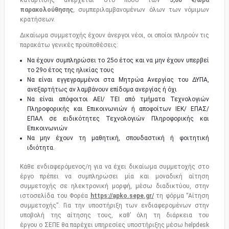
κατάρτισης ανέρχεται στο ποσό των
5,00 €/ώρα
παρακολούθησης
, συμπεριλαμβανομένων όλων των νόμιμων
κρατήσεων.
Δικαίωμα συμμετοχής έχουν άνεργοι νέοι, οι οποίοι πληρούν τις
παρακάτω γενικές προϋποθέσεις:
Να έχουν συμπληρώσει το 25ο έτος και να μην έχουν υπερβεί
το 29ο έτος της ηλικίας τους
Να είναι εγγεγραμμένοι στα Μητρώα Ανεργίας του ΔΥΠΑ,
ανεξαρτήτως αν λαμβάνουν επίδομα ανεργίας ή όχι
Να είναι απόφοιτοι ΑΕΙ/ ΤΕΙ από τμήματα Τεχνολογιών
Πληροφορικής και Επικοινωνιών ή αποφοίτων ΙΕΚ/ ΕΠΑΣ/
ΕΠΑΛ σε ειδικότητες Τεχνολογιών Πληροφορικής και
Επικοινωνιών
Να μην έχουν τη μαθητική, σπουδαστική ή φοιτητική
ιδιότητα.
Κάθε ενδιαφερόμενος/η για να έχει δικαίωμα συμμετοχής στο
έργο πρέπει να συμπληρώσει μία και μοναδική αίτηση
συμμετοχής σε ηλεκτρονική μορφή, μέσω διαδικτύου, στην
ιστοσελίδα του Φορέα
https://apko.sepe.gr/
τη φόρμα “Αίτηση
συμμετοχής”. Για την υποστήριξη των ενδιαφερομένων στην
υποβολή της αίτησης τους, καθ’ όλη τη διάρκεια του
έργου o ΣΕΠΕ θα παρέχει υπηρεσίες υποστήριξης μέσω helpdesk