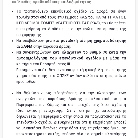
ακόλουθες
προϋποθέσεις επιλεξιμότητας
:
Το προτεινόμενο επενδυτικό σχέδιο να αφορά σε έναν
τουλάχιστον από τους επιλέξιμους ΚΑΔ του ΠΑΡΑΡΤΗΜΑΤΟΣ
ΙΙ ΕΠΙΛΕΞΙΜΟΙ ΤΟΜΕΙΣ ΔΡΑΣΤΗΡΙΟΤΗΤΑΣ (ΚΑΔ), που θα πρέπει
η επιχείρηση να διαθέτει πριν την πρώτη εκταμίευση της
επιχορήγησης.
Να υποβάλλουν
μια και μοναδική αίτηση χρηματοδότησης
ανά ΑΦΜ
στην παρούσα Δράση.
Να συγκεντρώνουν
κατ’ ελάχιστον το βαθμό 70 κατά την
αυτοαξιολόγηση του επενδυτικού σχεδίου
με βάση τα
κριτήρια του Παραρτήματος ΙΙΙ.
Επισημαίνεται ότι δεν είναι επιτρεπτή η υποβολή της αίτησης
χρηματοδότησης στο ΟΠΣΚΕ αν δεν καλύπτεται η παραπάνω
προϋπόθεση.
Να δηλώσουν ως τόπο/τόπους για την υλοποίηση των
ενεργειών της παρούσας Δράσης αποκλειστικά σε μία
Περιφέρεια της Χώρας και σε περιοχές της όπου ισχύει η
ίδια ένταση ενίσχυσης. Στην αίτηση χρηματοδότησης
δηλώνεται η Περιφέρεια στην οποία θα πραγματοποιηθεί το
επενδυτικό σχέδιο
.
Διευκρινίζεται ότι η επιχείρηση μπορεί
να υλοποιήσει δαπάνες στην έδρα της επιχείρησης ή/και σε
υποκαταστήματα αυτής, εφόσον όλα τα σημεία υλοποίησης