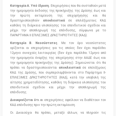
Κατηγορία Α. Υπό ίδρυση.
Επιχειρήσεις που θα συσταθούν μετά
την ημερομηνία έκδοσης της προκήρυξης της Δράσης έως και
την πρώτη εκταμίευση της επιχορήγησης και θα
δραστηριοποιηθούν
αποκλειστικά
σε επιλέξιμο/ους ΚΑΔ
καθόλη τη διάρκεια υλοποίησης του επενδυτικού σχεδίου και
μέχρι την αποπληρωμή της επένδυσης, σύμφωνα με το
ΠΑΡΑΡΤΗΜΑ ΙΙ ΕΠΙΛΕΞΙΜΕΣ ΔΡΑΣΤΗΡΙΟΤΗΤΕΣ (ΚΑΔ).
Κατηγορία Β.
Νεοσύστατες.
Με τον όρο νεοσύστατες
ορίζονται οι επιχειρήσεις για τις οποίες δεν έχει παρέλθει
12μηνο συνεχούς λειτουργίας (δεν έχει παρέλθει 12μηνο από
την ημερομηνία έναρξης της επιχείρησης στην ΑΑΔΕ έως και
την ημερομηνία προκήρυξης της Δράσης). Σημειώνεται ότι θα
πρέπει να δραστηριοποιούνται
αποκλειστικά
σε επιλέξιμους
ΚΑΔ της Δράσης, που συμπεριλαμβάνονται στο Παράρτημα ΙΙ-
EΠΙΛΕΞΙΜΕΣ ΔΡΑΣΤΗΡΙΟΤΗΤΕΣ (ΚΑΔ), κατά την υποβολή της
αίτησης χρηματοδότησης, καθόλη τη διάρκεια υλοποίησης του
επενδυτικού σχεδίου και μέχρι την αποπληρωμή της
επένδυσης.
Διευκρινίζεται ότι ο
ι επιχειρήσεις οφείλουν να διαθέτουν τον
ΚΑΔ επένδυσης πριν την πρώτη εκταμίευση.
Οι Δικαιούχοι θα πρέπει, μεταξύ άλλων, να πληρούν τις