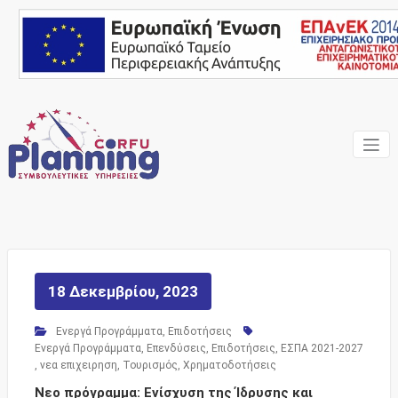
Skip
to
content
Ένας Σύμβουλος, δίπλα
Corfu
σας… ΕΣΠΑ Κέρκυρα,
Σύμβουλοι Επιχειρήσεων,
Planning
Επιδοτήσεις
Consulting
Services
18 Δεκεμβρίου, 2023
Ενεργά Προγράμματα
,
Επιδοτήσεις
Ενεργά Προγράμματα
,
Επενδύσεις
,
Επιδοτήσεις
,
ΕΣΠΑ 2021-2027
,
νεα επιχειρηση
,
Τουρισμός
,
Χρηματοδοτήσεις
Νεο πρόγραμμα: Ενίσχυση της Ίδρυσης και