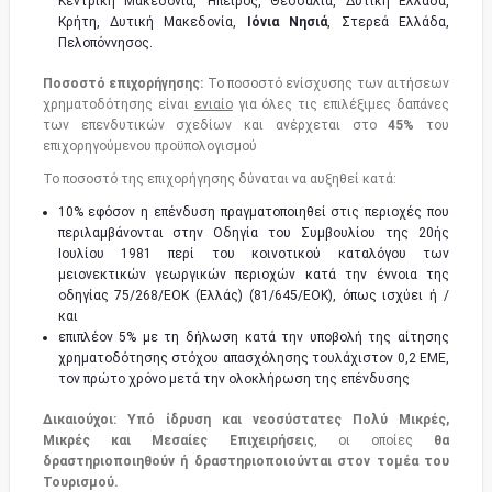
Κεντρική Μακεδονία, Ήπειρος, Θεσσαλία, Δυτική Ελλάδα,
Κρήτη, Δυτική Μακεδονία,
Ιόνια Νησιά
, Στερεά Ελλάδα,
Πελοπόννησος.
Ποσοστό επιχορήγησης:
Το ποσοστό ενίσχυσης των αιτήσεων
χρηματοδότησης είναι
ενιαίο
για όλες τις επιλέξιμες δαπάνες
των επενδυτικών σχεδίων και ανέρχεται στο
45%
του
επιχορηγούμενου προϋπολογισμού
Το ποσοστό της επιχορήγησης δύναται να αυξηθεί κατά:
10% εφόσον η επένδυση πραγματοποιηθεί στις περιοχές που
περιλαμβάνονται στην Οδηγία του Συμβουλίου της 20ής
Ιουλίου 1981 περί του κοινοτικού καταλόγου των
μειονεκτικών γεωργικών περιοχών κατά την έννοια της
οδηγίας 75/268/ΕΟΚ (Ελλάς) (81/645/ΕΟΚ), όπως ισχύει ή /
και
επιπλέον 5% με τη δήλωση κατά την υποβολή της αίτησης
χρηματοδότησης στόχου απασχόλησης τουλάχιστον 0,2 ΕΜΕ,
τον πρώτο χρόνο μετά την ολοκλήρωση της επένδυσης
Δικαιούχοι:
Υπό ίδρυση και νεοσύστατες Πολύ Μικρές,
Μικρές και Μεσαίες Επιχειρήσεις
, οι οποίες
θα
δραστηριοποιηθούν ή δραστηριοποιούνται στον τομέα του
Τουρισμού.