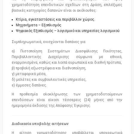
χρηματοδότηση επενδυτικών σχεδίων στη Δράση, επιλέξιμες
βασικές κατηγορίες δαπανών είναι οι ακόλουθες:
Κτίρια, εγκαταστάσεις και περιβάλλον χώρος.
Μηχανήματα – Εξοπλισμός
Ψηφιακός Εξοπλισμός – λογισμικό και υπηρεσίες λογισμικού
Συμπληρωματικά, ενισχύονται δαπάνες για:
α) Πιστοποίηση Συστημάτων Διασφάλισης Ποιότητας,
Περιβαλλοντικής Διαχείρισης σύμφωνα με εθνικά,
εναρμονισμένα, καθώς και λοιπά ευρωπαϊκά και διεθνή πρότυπα,
β) προβολή εξωστρέφεια και διεθνοποίηση,
γ) μεταφορικά μέσα,
δ) μελέτες και συμβουλευτικές υπηρεσίες,
ε) έμμεσες δαπάνες.
Η προθεσμία ολοκλήρωσης των χρηματοδοτούμενων
επενδύσεων είναι είκοσι τέσσερεις (24) μήνες από την
ημερομηνία έκδοσης της Απόφασης Έγκρισης.
Διαδικασία υποβολής αιτήσεων
Η αίτηση χρηματοδότησης υποβάλλεται υποχρεωτικά