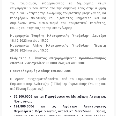
του τουρισμού, ενθαρρύνοντας τη δημιουργία νέων
επιχειρήσεων που εκτός από την συμβολή τους στην αύξηση
της δυναμικότητας της ελληνικής τουριστικής βιομηχανίας, θα
προσφέρουν ποιοτικές και αξιόπιστες υπηρεσίες και θα
συμβάλουν στον εμπλουτισμό του τουριστικού προϊόντος,
καθώς και στην αύξηση της απασχόλησης.
Ημερομηνία Έναρξης Ηλεκτρονικής Υποβολής: Δευτέρα
18.12.2023
και ώρα
15:00
Ημερομηνία Λήξης Ηλεκτρονικής Υποβολής: Πέμπτη
29.02.2024
και ώρα
15:00
Ελάχιστος / μέγιστος επιχορηγούμενος προϋπολογισμός
επενδυτικών σχεδίων
:
8
0.000€
έως και
400.000€.
Προϋπολογισμός
Δράσης
160.000.000
€
Η Δράση συγχρηματοδοτείται από το Ευρωπαϊκό Ταμείο
Περιφερειακής Ανάπτυξης (ΕΤΠΑ) της Ευρωπαϊκής Ένωσης και
από Εθνική Συμμετοχή.
35.200.000
€
για τις
Περιφέρειες σε Μετάβαση:
Αττική και
Νότιο Αιγαίο
124.800.000
€
για τις
Λιγότερο Ανεπτυγμένες
Περιφέρειες:
Βόρειο Αιγαίο, Ανατολική Μακεδονία – Θράκη,