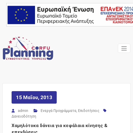
Skip
to
content
Ένας Σύμβουλος, δίπλα
Corfu
σας… ΕΣΠΑ Κέρκυρα,
Σύμβουλοι Επιχειρήσεων,
Planning
Επιδοτήσεις
Consulting
Services
15 Μαΐου, 2013
admin
Ενεργά Προγράμματα
,
Επιδοτήσεις
Δανειοδότηση
Χαμηλότοκα δάνεια για κεφάλαια κίνησης &
επενδύσεις