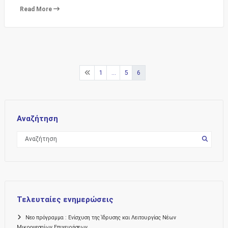
Read More
Σελιδοποίηση
1
…
5
6
άρθρων
Αναζήτηση
Τελευταίες ενημερώσεις
Νεο πρόγραμμα : Ενίσχυση της Ίδρυσης και Λειτουργίας Νέων
Μικρομεσαίων Επιχειρήσεων