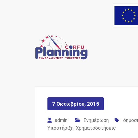
Skip
to
content
Ένας Σύμβουλος, δί
Corfu Pl
7 Οκτωβρίου, 2015
admin
Ενημέρωση
δημοσ
Υποστήριξη
,
Χρηματοδοτήσεις