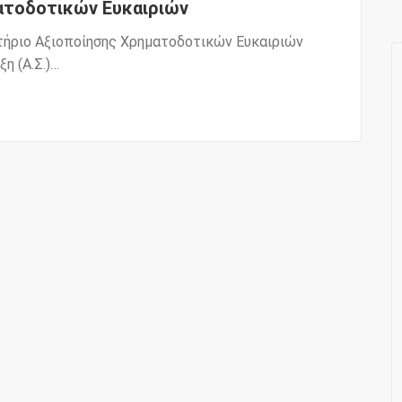
ατοδοτικών Ευκαιριών
στήριο Αξιοποίησης Χρηματοδοτικών Ευκαιριών
η (Α.Σ.)…