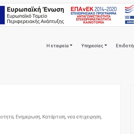
Η εταιρεία
Υπηρεσίες
Επιδοτή
πλα σας… ΕΣΠΑ Κέρκυρα, Σύμβουλοι Επιχειρήσεων, Επιδοτήσ
anning Consulting Services
ιοτητα
,
Ενημερωση
,
Κατάρτιση
,
νεα επιχειρηση
,