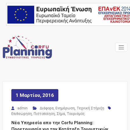
Skip
to
content
Ένας Σύμβουλος, δίπλα
Corfu
σας… ΕΣΠΑ Κέρκυρα,
Σύμβουλοι Επιχειρήσεων,
Planning
Επιδοτήσεις
Consulting
Services
1 Μαρτίου, 2016
admin
Διάφορα
,
Ενημέρωση
,
Τεχνική Στήριξη
Επιθεώρηση
,
Πιστοποίηση
,
Σήμα
,
Τουρισμός
Νέα Υπηρεσία απο την Corfu Planning:
Προετοιμασία για την Κατάταξη Τουριστικών