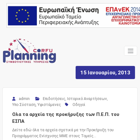
Skip
to
content
Ένας Σύμβουλος, δίπλα
Corfu
σας… ΕΣΠΑ Κέρκυρα,
Σύμβουλοι Επιχειρήσεων,
Planning
Επιδοτήσεις
15 Ιανουαρίου, 2013
Consulting
Services
admin
Επιδοτήσεις
,
Ιστορικό Αναρτήσεων
,
Υπο Σύσταση
,
Υφιστάμενες
Οδηγοί
Ολα τα αρχεία της προκήρυξης των Π.Ε.Π. του
ΕΣΠΑ
Δείτε εδώ όλα τα αρχεία σχετικά με την Προκήρυξη του
Προγράμματος Ενίσχυσης ΜΜΕ στους Τομείς…