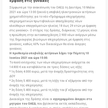
έμφαση στις γυναίκες
Σύμφωνα με την ανακοίνωση του ΟΑΕΔ τη Δευτέρα, 10 Μαΐου
2021 και ώρα 13:00 ξεκινά η υποβολή ηλεκτρονικών αιτήσεων
χρηματοδότησης για το νέο «Πρόγραμμα επιχορήγησης
επιχειρηματικών πρωτοβουλιών απασχόλησης νέων
ελεύθερων επαγγελματιών ηλικίας 18 έως 29 ετών
με έμφαση
στις γυναίκες
». Ο στόχος της δράσης, διάρκειας 12 μηνών, είναι
η προώθηση στην αυτοαπασχόληση 2.900 νέων ανέργων μέσω
της δημιουργίας βιώσιμων επιχειρήσεων, με έμφαση στις
γυναίκες, καθώς 60% των δικαιούχων θα είναι άνεργες
γυναίκες.
Η προθεσμία υποβολής αιτήσεων λήγει την Πέμπτη 10
Ιουνίου 2021 και ώρα 15:00.
Το ποσό ενίσχυσης των νέων επιχειρήσεων ανέρχεται σε
14.800 € και καταβάλλεται σε τρεις δόσεις ως εξής:
* 1η δόση 4.000 ευρώ, μετά την έναρξη δραστηριότητας στη
ΔΟΥ
* 2η δόση 5.400 ευρώ, μετά τη λήξη του α’ εξάμηνου από την
έναρξη της επιχείρησης
* 3η δόση 5.400 ευρώ, μετά τη λήξη του β’ εξάμηνου από την
έναρξη της επιχείρησης
Δικαιούχοι της δράσης είναι οι
εγγεγραμμένοι άνεργοι στο
μητρώο του ΟΑΕΔ
, που βρίσκονται εκτός εκπαίδευσης,