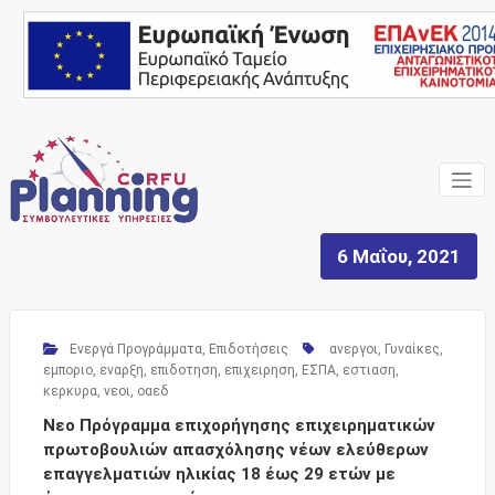
Skip
to
content
Ένας Σύμβουλος, δίπλα
Corfu
σας… ΕΣΠΑ Κέρκυρα,
Σύμβουλοι Επιχειρήσεων,
Planning
Επιδοτήσεις
6 Μαΐου, 2021
Consulting
Services
Ενεργά Προγράμματα
,
Επιδοτήσεις
ανεργοι
,
Γυναίκες
,
εμποριο
,
εναρξη
,
επιδοτηση
,
επιχειρηση
,
ΕΣΠΑ
,
εστιαση
,
κερκυρα
,
νεοι
,
οαεδ
Νεο Πρόγραμμα επιχορήγησης επιχειρηματικών
πρωτοβουλιών απασχόλησης νέων ελεύθερων
επαγγελματιών ηλικίας 18 έως 29 ετών με