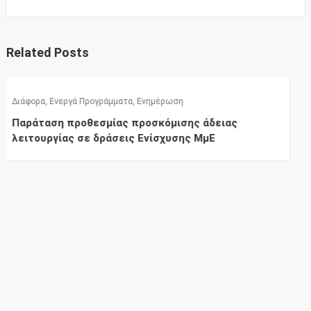
Related Posts
ατα
,
Ενημέρωση
Ενεργά Προγράμματα
,
Εν
ς προσκόμισης άδειας
Επανεκκίνηση Εστί
εις Ενίσχυσης ΜμΕ
Κίνησης σε Επιχει
Πρώτων Υλών