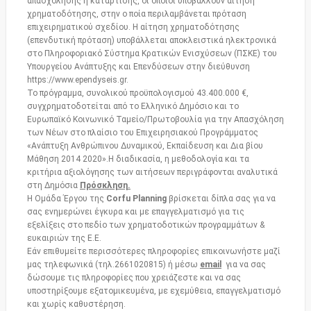
απασχόλησης ή κατάρτισης, οι οποίοι υποβάλλουν αίτηση
χρηματοδότησης, στην ο ποία περιλαμβάνεται πρόταση
επιχειρηματικού σχεδίου. Η αίτηση χρηματοδότησης
(επενδυτική πρόταση) υποβάλλεται αποκλειστικά ηλεκτρονικά
στο Πληροφοριακό Σύστημα Κρατικών Ενισχύσεων (ΠΣΚΕ) του
Υπουργείου Ανάπτυξης και Επενδύσεων στην διεύθυνση
https://www.ependyseis.gr.
Το πρόγραμμα, συνολικού προϋπολογισμού 43.400.000 €,
συγχρηματοδοτείται από το Ελληνικό Δημόσιο και το
Ευρωπαϊκό Κοινωνικό Ταμείο/Πρωτοβουλία για την Απασχόληση
των Νέων στο πλαίσιο του Επιχειρησιακού Προγράμματος
«Ανάπτυξη Ανθρώπινου Δυναμικού, Εκπαίδευση και Δια βίου
Μάθηση 2014 2020».Η διαδικασία, η μεθοδολογία και τα
κριτήρια αξιολόγησης των αιτήσεων περιγράφονται αναλυτικά
στη Δημόσια
Πρόσκληση.
Η Ομάδα Έργου της
Corfu Planning
βρίσκεται δίπλα σας για να
σας ενημερώνει έγκυρα και με επαγγελματισμό για τις
εξελίξεις στο πεδίο των χρηματοδοτικών προγραμμάτων &
ευκαιριών της Ε.Ε.
Εάν επιθυμείτε περισσότερες πληροφορίες επικοινωνήστε μαζί
μας τηλεφωνικά (τηλ.2661020815) ή μέσω
email
για να σας
δώσουμε τις πληροφορίες που χρειάζεστε και να σας
υποστηρίξουμε εξατομικευμένα, με εχεμύθεια, επαγγελματισμό
και χωρίς καθυστέρηση.