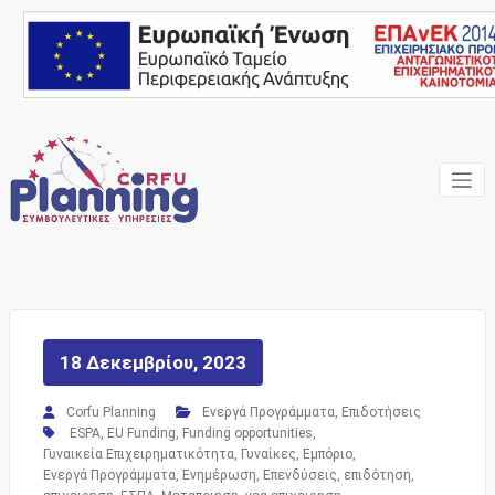
Skip
to
content
Ένας Σύμβουλος, δίπλα
Corfu
σας… ΕΣΠΑ Κέρκυρα,
Σύμβουλοι Επιχειρήσεων,
Planning
Επιδοτήσεις
Consulting
Services
18 Δεκεμβρίου, 2023
Corfu Planning
Ενεργά Προγράμματα
,
Επιδοτήσεις
ESPA
,
EU Funding
,
Funding opportunities
,
Γυναικεία Επιχειρηματικότητα
,
Γυναίκες
,
Εμπόριο
,
Ενεργά Προγράμματα
,
Ενημέρωση
,
Επενδύσεις
,
επιδότηση
,