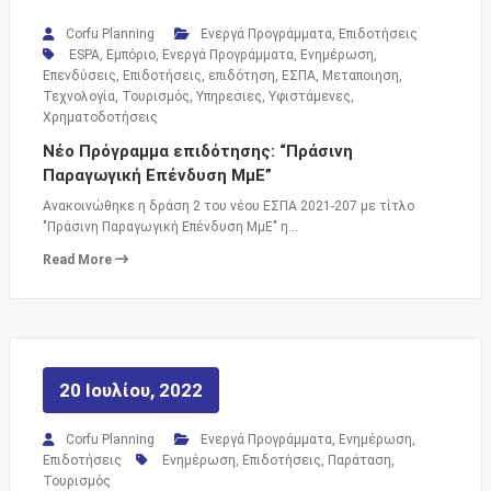
Corfu Planning
Ενεργά Προγράμματα
,
Επιδοτήσεις
ESPA
,
Εμπόριο
,
Ενεργά Προγράμματα
,
Ενημέρωση
,
Επενδύσεις
,
Επιδοτήσεις
,
επιδότηση
,
ΕΣΠΑ
,
Μεταποιηση
,
Τεχνολογία
,
Τουρισμός
,
Υπηρεσιες
,
Υφιστάμενες
,
Χρηματοδοτήσεις
Νέο Πρόγραμμα επιδότησης: “Πράσινη
Παραγωγική Επένδυση ΜμΕ”
Ανακοινώθηκε η δράση 2 του νέου ΕΣΠΑ 2021-207 με τίτλο
"Πράσινη Παραγωγική Επένδυση ΜμΕ" η…
Read More
20 Ιουλίου, 2022
Corfu Planning
Ενεργά Προγράμματα
,
Ενημέρωση
,
Επιδοτήσεις
Ενημέρωση
,
Επιδοτήσεις
,
Παράταση
,
Τουρισμός