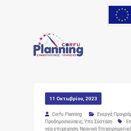
Skip
to
content
Ένας Σύμβουλος, δί
Corfu Pl
11 Οκτωβρίου, 2023
Corfu Planning
Ενεργά Προγρά
Προδημοσιεύσεις
,
Υπο Σύσταση
Ε
νεα επιχειρηση
,
Νεανική Επιχειρηματικ