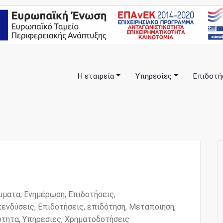
Η εταιρεία
Υπηρεσίες
Επιδοτή
πλα σας… ΕΣΠΑ Κέρκυρα, Σύμβουλοι Επιχειρήσεων, Επιδοτήσ
anning Consulting Services
μματα
,
Ενημέρωση
,
Επιδοτήσεις
,
πενδύσεις
,
Επιδοτήσεις
,
επιδότηση
,
Μεταποιηση
,
ότητα
,
Υπηρεσιες
,
Χρηματοδοτήσεις