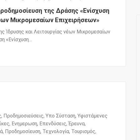
Προδημοσίευση της Δράσης «Ενίσχυση
νέων Μικρομεσαίων Επιχειρήσεων»
ης Ίδρυσης και Λειτουργίας νέων Μικρομεσαίων
ση «Ενίσχυση…
ς
,
Προδημοσιεύσεις
,
Υπο Σύσταση
,
Υφιστάμενες
ίκες
,
Ενημερωση
,
Επενδύσεις
,
Έρευνα
,
ιά
,
Προδημοσίευση
,
Τεχνολογία
,
Τουρισμός
,