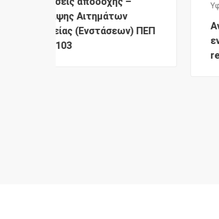
ς –
Υφιστάμενες
των
Ανακοινώθηκαν 201 νέες
εων) ΠΕΠ
εντάξεις στη δράση digi-
retail, απο την Κ.τ.Π. Α.Ε.