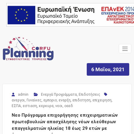
Skip
to
content
Ένας Σύμβουλος, δίπλα
Corfu
σας… ΕΣΠΑ Κέρκυρα,
Σύμβουλοι Επιχειρήσεων,
Planning
Επιδοτήσεις
6 Μαΐου, 2021
Consulting
Services
admin
Ενεργά Προγράμματα
,
Επιδοτήσεις
ανεργοι
,
Γυναίκες
,
εμποριο
,
εναρξη
,
επιδοτηση
,
επιχειρηση
,
ΕΣΠΑ
,
εστιαση
,
κερκυρα
,
νεοι
,
οαεδ
Νεο Πρόγραμμα επιχορήγησης επιχειρηματικών
πρωτοβουλιών απασχόλησης νέων ελεύθερων
επαγγελματιών ηλικίας 18 έως 29 ετών με