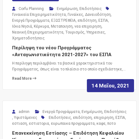
Corfu Planning
Ενημέρωση
,
Επιδοτήσεις
Γυναικεία Επιχειρηματικότητα
,
Γυναίκες
,
Δανειοδότηση
,
Ενεργά Προγράμματα
,
ΕΞΩΣΤΡΕΦΕΙΑ
,
επιδότηση
,
ΕΣΠΑ
,
Ιόνια Νησιά
,
Κέρκυρα
,
Μεταποιηση
,
νεα επιχειρηση
,
Νεανική Επιχειρηματικότητα
,
Τουρισμός
,
Υπηρεσιες
,
Χρηματοδοτήσεις
Περίληψη του νέου Προγράμματος
«Ανταγωνιστικότητα 2021-2027» του ΕΣΠΑ
Η περίληψη περιλαμβάνει τα βασικά χαρακτηριστικά του
Προγράμματος, όπως είναι το πλαίσιο στο οποίο σχεδιάστηκε,…
Read More
14 Μαΐου, 2021
admin
Ενεργά Προγράμματα
,
Ενημέρωση
,
Επιδοτήσεις
,
Υφιστάμενες
Επιδοτήσεις
,
επιδότηση
,
επιχειρηση
,
ΕΣΠΑ
,
εστιαση
,
εστιατορια
,
ευρωπαικα προγραμματα
,
καφε
,
ποτο
Επανεκκίνηση Εστίασης – Επιδότηση Κεφαλαίου