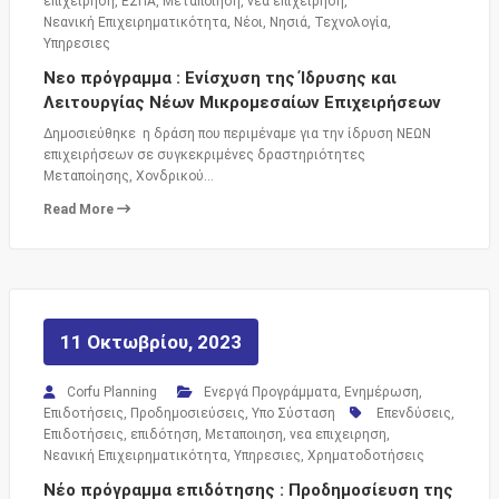
επιχειρηση
,
ΕΣΠΑ
,
Μεταποιηση
,
νεα επιχειρηση
,
Νεανική Επιχειρηματικότητα
,
Νέοι
,
Νησιά
,
Τεχνολογία
,
Υπηρεσιες
Νεο πρόγραμμα : Ενίσχυση της Ίδρυσης και
Λειτουργίας Νέων Μικρομεσαίων Επιχειρήσεων
Δημοσιεύθηκε η δράση που περιμέναμε για την ίδρυση ΝΕΩΝ
επιχειρήσεων σε συγκεκριμένες δραστηριότητες
Μεταποίησης, Χονδρικού…
Read More
11 Οκτωβρίου, 2023
Corfu Planning
Ενεργά Προγράμματα
,
Ενημέρωση
,
Επιδοτήσεις
,
Προδημοσιεύσεις
,
Υπο Σύσταση
Επενδύσεις
,
Επιδοτήσεις
,
επιδότηση
,
Μεταποιηση
,
νεα επιχειρηση
,
Νεανική Επιχειρηματικότητα
,
Υπηρεσιες
,
Χρηματοδοτήσεις
Νέο πρόγραμμα επιδότησης : Προδημοσίευση της