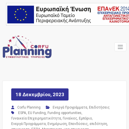
Skip
to
content
Ένας Σύμβουλος, δίπλα
Corfu
σας… ΕΣΠΑ Κέρκυρα,
Σύμβουλοι Επιχειρήσεων,
Planning
Επιδοτήσεις
Consulting
Services
18 Δεκεμβρίου, 2023
Corfu Planning
Ενεργά Προγράμματα
,
Επιδοτήσεις
ESPA
,
EU Funding
,
Funding opportunities
,
Γυναικεία Επιχειρηματικότητα
,
Γυναίκες
,
Εμπόριο
,
Ενεργά Προγράμματα
,
Ενημέρωση
,
Επενδύσεις
,
επιδότηση
,