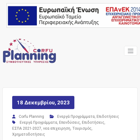
Skip
to
content
Ένας Σύμβουλος, δίπλα
Corfu
σας… ΕΣΠΑ Κέρκυρα,
Σύμβουλοι Επιχειρήσεων,
Planning
Επιδοτήσεις
Consulting
Services
18 Δεκεμβρίου, 2023
Corfu Planning
Ενεργά Προγράμματα
,
Επιδοτήσεις
Ενεργά Προγράμματα
,
Επενδύσεις
,
Επιδοτήσεις
,
ΕΣΠΑ 2021-2027
,
νεα επιχειρηση
,
Τουρισμός
,
Χρηματοδοτήσεις