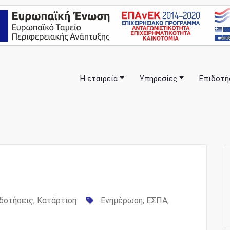
Η εταιρεία
Υπηρεσίες
Επιδοτή
πλα σας… ΕΣΠΑ Κέρκυρα, Σύμβουλοι Επιχειρήσεων, Επιδοτήσ
anning Consulting Services
δοτήσεις
,
Κατάρτιση
Ενημέρωση
,
ΕΣΠΑ
,