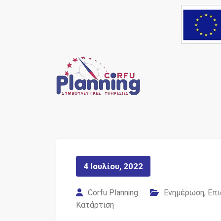
Skip
to
content
Ένας Σύμβουλος, δί
Corfu Pl
4 Ιουλίου, 2022
Corfu Planning
Ενημέρωση
,
Επι
Κατάρτιση