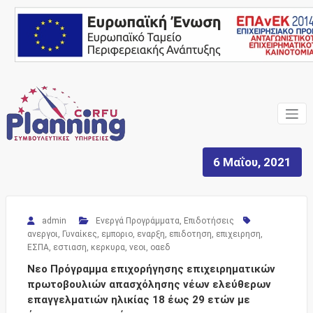
Skip
to
content
Ένας Σύμβουλος, δίπλα
Corfu
σας… ΕΣΠΑ Κέρκυρα,
Σύμβουλοι Επιχειρήσεων,
Planning
Επιδοτήσεις
6 Μαΐου, 2021
Consulting
Services
admin
Ενεργά Προγράμματα
,
Επιδοτήσεις
ανεργοι
,
Γυναίκες
,
εμποριο
,
εναρξη
,
επιδοτηση
,
επιχειρηση
,
ΕΣΠΑ
,
εστιαση
,
κερκυρα
,
νεοι
,
οαεδ
Νεο Πρόγραμμα επιχορήγησης επιχειρηματικών
πρωτοβουλιών απασχόλησης νέων ελεύθερων
επαγγελματιών ηλικίας 18 έως 29 ετών με