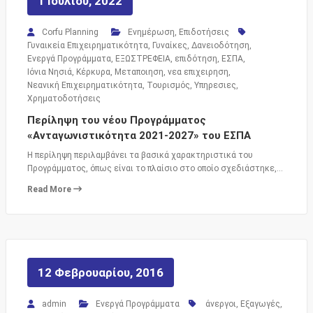
1 Ιουλίου, 2022
Corfu Planning
Ενημέρωση
,
Επιδοτήσεις
Γυναικεία Επιχειρηματικότητα
,
Γυναίκες
,
Δανειοδότηση
,
Ενεργά Προγράμματα
,
ΕΞΩΣΤΡΕΦΕΙΑ
,
επιδότηση
,
ΕΣΠΑ
,
Ιόνια Νησιά
,
Κέρκυρα
,
Μεταποιηση
,
νεα επιχειρηση
,
Νεανική Επιχειρηματικότητα
,
Τουρισμός
,
Υπηρεσιες
,
Χρηματοδοτήσεις
Περίληψη του νέου Προγράμματος
«Ανταγωνιστικότητα 2021-2027» του ΕΣΠΑ
Η περίληψη περιλαμβάνει τα βασικά χαρακτηριστικά του
Προγράμματος, όπως είναι το πλαίσιο στο οποίο σχεδιάστηκε,…
Read More
12 Φεβρουαρίου, 2016
admin
Ενεργά Προγράμματα
άνεργοι
,
Εξαγωγές
,