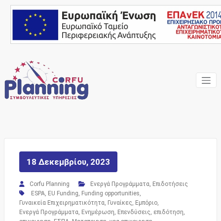
Skip
to
content
Ένας Σύμβουλος, δίπλα
Corfu
σας… ΕΣΠΑ Κέρκυρα,
Σύμβουλοι Επιχειρήσεων,
Planning
Επιδοτήσεις
Consulting
Services
18 Δεκεμβρίου, 2023
Corfu Planning
Ενεργά Προγράμματα
,
Επιδοτήσεις
ESPA
,
EU Funding
,
Funding opportunities
,
Γυναικεία Επιχειρηματικότητα
,
Γυναίκες
,
Εμπόριο
,
Ενεργά Προγράμματα
,
Ενημέρωση
,
Επενδύσεις
,
επιδότηση
,