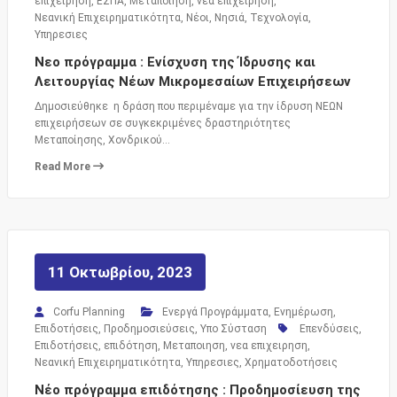
επιχειρηση
,
ΕΣΠΑ
,
Μεταποιηση
,
νεα επιχειρηση
,
Νεανική Επιχειρηματικότητα
,
Νέοι
,
Νησιά
,
Τεχνολογία
,
Υπηρεσιες
Νεο πρόγραμμα : Ενίσχυση της Ίδρυσης και
Λειτουργίας Νέων Μικρομεσαίων Επιχειρήσεων
Δημοσιεύθηκε η δράση που περιμέναμε για την ίδρυση ΝΕΩΝ
επιχειρήσεων σε συγκεκριμένες δραστηριότητες
Μεταποίησης, Χονδρικού…
Read More
11 Οκτωβρίου, 2023
Corfu Planning
Ενεργά Προγράμματα
,
Ενημέρωση
,
Επιδοτήσεις
,
Προδημοσιεύσεις
,
Υπο Σύσταση
Επενδύσεις
,
Επιδοτήσεις
,
επιδότηση
,
Μεταποιηση
,
νεα επιχειρηση
,
Νεανική Επιχειρηματικότητα
,
Υπηρεσιες
,
Χρηματοδοτήσεις
Νέο πρόγραμμα επιδότησης : Προδημοσίευση της