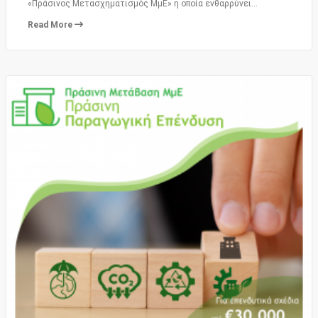
«Πράσινος Μετασχηματισμός ΜμΕ» η οποία ενθαρρύνει…
Read More