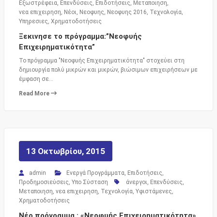
Εξωστρέφεια
,
Επενδύσεις
,
Επιδοτήσεις
,
Μεταποιηση
,
νεα επιχειρηση
,
Νέοι
,
Νεοφυης
,
Νεοφυης 2016
,
Τεχνολογία
,
Υπηρεσιες
,
Χρηματοδοτήσεις
Ξεκινησε το πρόγραμμα:”Νεοφυής
Επιχειρηματικότητα”
Το πρόγραμμα "Νεοφυής Επιχειρηματικότητα" στοχεύει στη
δημιουργία πολύ μικρών και μικρών, βιώσιμων επιχειρήσεων με
έμφαση σε…
Read More
13 Οκτωβρίου, 2015
admin
Ενεργά Προγράμματα
,
Επιδοτήσεις
,
Προδημοσιεύσεις
,
Υπο Σύσταση
άνεργοι
,
Επενδύσεις
,
Μεταποιηση
,
νεα επιχειρηση
,
Τεχνολογία
,
Υφιστάμενες
,
Χρηματοδοτήσεις
Νέο πρόγραμμα : «Νεοφυής Επιχειρηματικότητα»