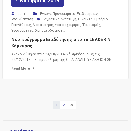
4 Νοεμβρίου, 2014
admin
Ενεργά Προγράμματα
,
Επιδοτήσεις
,
Υπο Σύσταση
Αγροτική Ανάπτυξη
,
Γυναίκες
,
Εμπόριο
,
Επενδύσεις
,
Μεταποιηση
,
νεα επιχειρηση
,
Τουρισμός
,
Υφιστάμενες
,
Χρηματοδοτήσεις
Νέο πρόγραμμα Επιδότησης απο το LEADER Ν.
Κέρκυρας
Ανακοινώθηκε στις 24/10/2014 & διαρκέσει εως τις
22/12/2014 η 3η πρόσκληση της ΟΤΔ "ΑΝΑΠΤΥΞΙΑΚΗ ΙΟΝΙΩΝ…
Read More
Σελιδοποίηση
1
2
άρθρων