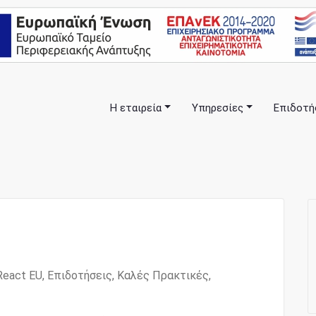
Η εταιρεία
Υπηρεσίες
Επιδοτή
πλα σας… ΕΣΠΑ Κέρκυρα, Σύμβουλοι Επιχειρήσεων, Επιδοτήσ
anning Consulting Services
React EU
,
Επιδοτήσεις
,
Καλές Πρακτικές
,