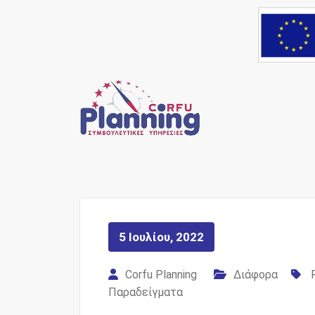
Skip
to
content
Ένας Σύμβουλος, δί
Corfu Pl
5 Ιουλίου, 2022
Corfu Planning
Διάφορα
Παραδείγματα