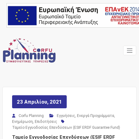
Skip
to
content
Ένας Σύμβουλος, δίπλα
Corfu
σας… ΕΣΠΑ Κέρκυρα,
Σύμβουλοι Επιχειρήσεων,
Planning
Επιδοτήσεις
Consulting
Services
23 Απριλίου, 2021
Corfu Planning
Εγγυήσεις
,
Ενεργά Προγράμματα
,
Ενημέρωση
,
Επιδοτήσεις
Ταμείο Εγγυοδοσίας Επενδύσεων (ESIF ERDF Guarantee Fund)
Ταμείο Εγγυοδοσίας Επενδύσεων (ESIF ERDF