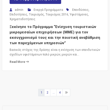
admin
Ενεργά Προγράμματα
Επενδύσεις
,
Επιδοτήσεις
,
Τουρισμός
,
Τουρισμος 2016
,
Υφιστάμενες
,
Χρηματοδοτήσεις
Ξεκίνησε το Πρόγραμμα “Ενίσχυση τουριστικών
μικρομεσαίων επιχειρήσεων (ΜΜΕ) για τον
εκσυγχρονισμό τους και την ποιοτική αναβάθμιση
των παρεχόμενων υπηρεσιών”
Βασικός στόχος της δράσης είναι η ενίσχυση των επενδυτικών
σχεδίων υφιστάμενων πολύ μικρών, μικρών και…
Read More
Σελιδοποίηση
1
2
…
4
άρθρων