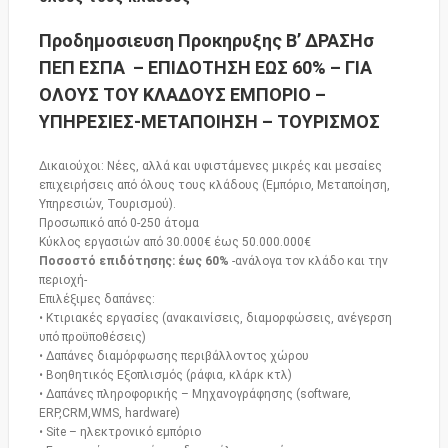
Προδημοσιευση Προκηρυξης Β’ ΔΡΑΣΗσ
ΠΕΠ ΕΣΠΑ – ΕΠΙΔΟΤΗΣΗ ΕΩΣ 60% – ΓΙΑ
ΟΛΟΥΣ ΤΟΥ ΚΛΑΔΟΥΣ ΕΜΠΟΡΙΟ –
ΥΠΗΡΕΣΙΕΣ-ΜΕΤΑΠΟΙΗΣΗ – ΤΟΥΡΙΣΜΟΣ
Δικαιούχοι: Νέες, αλλά και υφιστάμενες μικρές και μεσαίες
επιχειρήσεις από όλους τους κλάδους (Εμπόριο, Μεταποίηση,
Υπηρεσιών, Τουρισμού).
Προσωπικό από 0-250 άτομα
Κύκλος εργασιών από 30.000€ έως 50.000.000€
Ποσοστό επιδότησης: έως 60%
-ανάλογα τον κλάδο και την
περιοχή-
Επιλέξιμες δαπάνες:
• Κτιριακές εργασίες (ανακαινίσεις, διαμορφώσεις, ανέγερση
υπό προϋποθέσεις)
• Δαπάνες διαμόρφωσης περιβάλλοντος χώρου
• Βοηθητικός Εξοπλισμός (ράφια, κλάρκ κτλ)
• Δαπάνες πληροφορικής – Μηχανογράφησης (software,
ERP,CRM,WMS, hardware)
• Site – ηλεκτρονικό εμπόριο