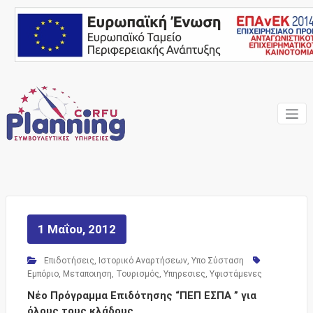
Skip
to
content
Ένας Σύμβουλος, δίπλα
Corfu
σας… ΕΣΠΑ Κέρκυρα,
Σύμβουλοι Επιχειρήσεων,
Planning
Επιδοτήσεις
Consulting
Services
1 Μαΐου, 2012
Επιδοτήσεις
,
Ιστορικό Αναρτήσεων
,
Υπο Σύσταση
Εμπόριο
,
Μεταποιηση
,
Τουρισμός
,
Υπηρεσιες
,
Υφιστάμενες
Νέο Πρόγραμμα Επιδότησης “ΠΕΠ ΕΣΠΑ ” για
όλους τους κλάδους