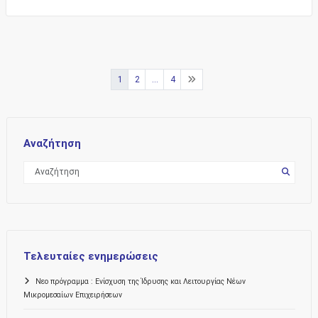
Σελιδοποίηση
1
2
…
4
άρθρων
Αναζήτηση
Τελευταίες ενημερώσεις
Νεο πρόγραμμα : Ενίσχυση της Ίδρυσης και Λειτουργίας Νέων
Μικρομεσαίων Επιχειρήσεων