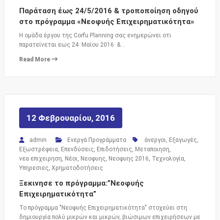
Παράταση έως 24/5/2016 & τροποποίηση οδηγού
στο πρόγραμμα «Νεοφυής Επιχειρηματικότητα»
Η ομάδα έργου της Corfu Planning σας ενημερώνει οτι
παρατείνεται εως 24 Μαίου 2016 &…
Read More
12 Φεβρουαρίου, 2016
admin
Ενεργά Προγράμματα
άνεργοι
,
Εξαγωγές
,
Εξωστρέφεια
,
Επενδύσεις
,
Επιδοτήσεις
,
Μεταποιηση
,
νεα επιχειρηση
,
Νέοι
,
Νεοφυης
,
Νεοφυης 2016
,
Τεχνολογία
,
Υπηρεσιες
,
Χρηματοδοτήσεις
Ξεκινησε το πρόγραμμα:”Νεοφυής
Επιχειρηματικότητα”
Το πρόγραμμα "Νεοφυής Επιχειρηματικότητα" στοχεύει στη
δημιουργία πολύ μικρών και μικρών, βιώσιμων επιχειρήσεων με