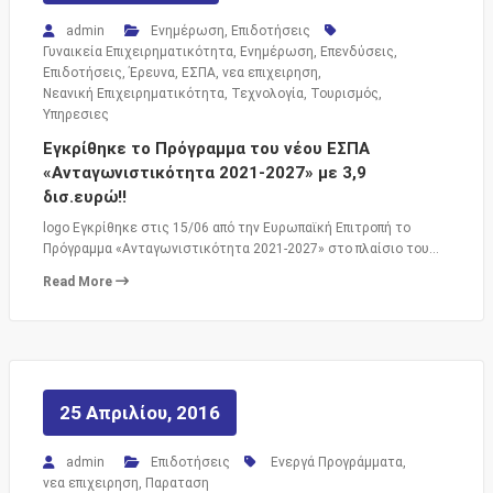
admin
Ενημέρωση
,
Επιδοτήσεις
Γυναικεία Επιχειρηματικότητα
,
Ενημέρωση
,
Επενδύσεις
,
Επιδοτήσεις
,
Έρευνα
,
ΕΣΠΑ
,
νεα επιχειρηση
,
Νεανική Επιχειρηματικότητα
,
Τεχνολογία
,
Τουρισμός
,
Υπηρεσιες
Εγκρίθηκε το Πρόγραμμα του νέου ΕΣΠΑ
«Ανταγωνιστικότητα 2021-2027» με 3,9
δισ.ευρώ!!
logo Εγκρίθηκε στις 15/06 από την Ευρωπαϊκή Επιτροπή το
Πρόγραμμα «Ανταγωνιστικότητα 2021-2027» στο πλαίσιο του…
Read More
25 Απριλίου, 2016
admin
Επιδοτήσεις
Ενεργά Προγράμματα
,
νεα επιχειρηση
,
Παραταση