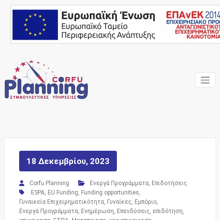
Skip
to
content
Ένας Σύμβουλος, δίπλα
Corfu
σας… ΕΣΠΑ Κέρκυρα,
Σύμβουλοι Επιχειρήσεων,
Planning
Επιδοτήσεις
Consulting
Services
18 Δεκεμβρίου, 2023
Corfu Planning
Ενεργά Προγράμματα
,
Επιδοτήσεις
ESPA
,
EU Funding
,
Funding opportunities
,
Γυναικεία Επιχειρηματικότητα
,
Γυναίκες
,
Εμπόριο
,
Ενεργά Προγράμματα
,
Ενημέρωση
,
Επενδύσεις
,
επιδότηση
,