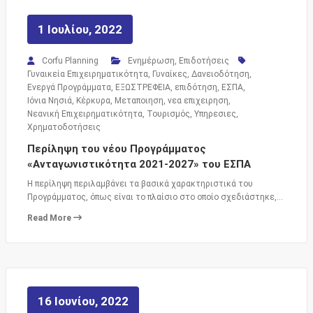
1 Ιουλίου, 2022
Corfu Planning
Ενημέρωση
,
Επιδοτήσεις
Γυναικεία Επιχειρηματικότητα
,
Γυναίκες
,
Δανειοδότηση
,
Ενεργά Προγράμματα
,
ΕΞΩΣΤΡΕΦΕΙΑ
,
επιδότηση
,
ΕΣΠΑ
,
Ιόνια Νησιά
,
Κέρκυρα
,
Μεταποιηση
,
νεα επιχειρηση
,
Νεανική Επιχειρηματικότητα
,
Τουρισμός
,
Υπηρεσιες
,
Χρηματοδοτήσεις
Περίληψη του νέου Προγράμματος
«Ανταγωνιστικότητα 2021-2027» του ΕΣΠΑ
Η περίληψη περιλαμβάνει τα βασικά χαρακτηριστικά του
Προγράμματος, όπως είναι το πλαίσιο στο οποίο σχεδιάστηκε,…
Read More
16 Ιουνίου, 2022