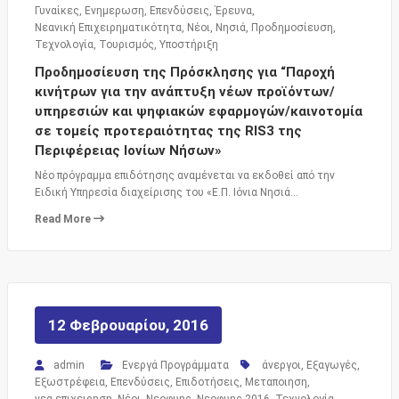
Γυναίκες
,
Ενημερωση
,
Επενδύσεις
,
Έρευνα
,
Νεανική Επιχειρηματικότητα
,
Νέοι
,
Νησιά
,
Προδημοσίευση
,
Τεχνολογία
,
Τουρισμός
,
Υποστήριξη
Προδημοσίευση της Πρόσκλησης για “Παροχή
κινήτρων για την ανάπτυξη νέων προϊόντων/
υπηρεσιών και ψηφιακών εφαρμογών/καινοτομία
σε τομείς προτεραιότητας της RIS3 της
Περιφέρειας Ιονίων Νήσων»
Νέο πρόγραμμα επιδότησης αναμένεται να εκδοθεί από την
Ειδική Υπηρεσία διαχείρισης του «Ε.Π. Ιόνια Νησιά…
Read More
12 Φεβρουαρίου, 2016
admin
Ενεργά Προγράμματα
άνεργοι
,
Εξαγωγές
,
Εξωστρέφεια
,
Επενδύσεις
,
Επιδοτήσεις
,
Μεταποιηση
,
νεα επιχειρηση
,
Νέοι
,
Νεοφυης
,
Νεοφυης 2016
,
Τεχνολογία
,