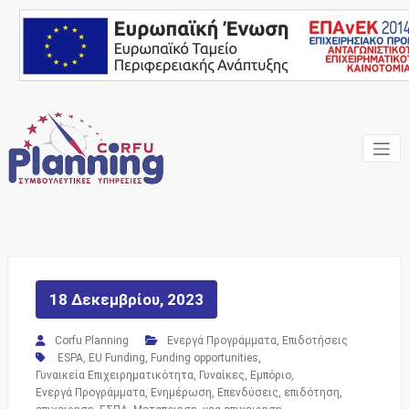
Skip
to
content
Ένας Σύμβουλος, δίπλα
Corfu
σας… ΕΣΠΑ Κέρκυρα,
Σύμβουλοι Επιχειρήσεων,
Planning
Επιδοτήσεις
Consulting
Services
18 Δεκεμβρίου, 2023
Corfu Planning
Ενεργά Προγράμματα
,
Επιδοτήσεις
ESPA
,
EU Funding
,
Funding opportunities
,
Γυναικεία Επιχειρηματικότητα
,
Γυναίκες
,
Εμπόριο
,
Ενεργά Προγράμματα
,
Ενημέρωση
,
Επενδύσεις
,
επιδότηση
,