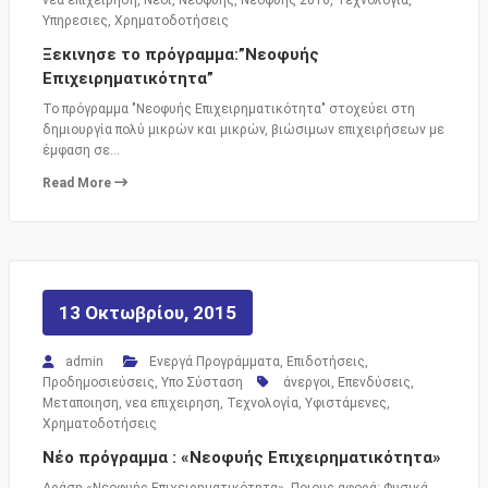
Υπηρεσιες
,
Χρηματοδοτήσεις
Ξεκινησε το πρόγραμμα:”Νεοφυής
Επιχειρηματικότητα”
Το πρόγραμμα "Νεοφυής Επιχειρηματικότητα" στοχεύει στη
δημιουργία πολύ μικρών και μικρών, βιώσιμων επιχειρήσεων με
έμφαση σε…
Read More
13 Οκτωβρίου, 2015
admin
Ενεργά Προγράμματα
,
Επιδοτήσεις
,
Προδημοσιεύσεις
,
Υπο Σύσταση
άνεργοι
,
Επενδύσεις
,
Μεταποιηση
,
νεα επιχειρηση
,
Τεχνολογία
,
Υφιστάμενες
,
Χρηματοδοτήσεις
Νέο πρόγραμμα : «Νεοφυής Επιχειρηματικότητα»
Δράση «Νεοφυής Επιχειρηματικότητα» Ποιους αφορά: Φυσικά